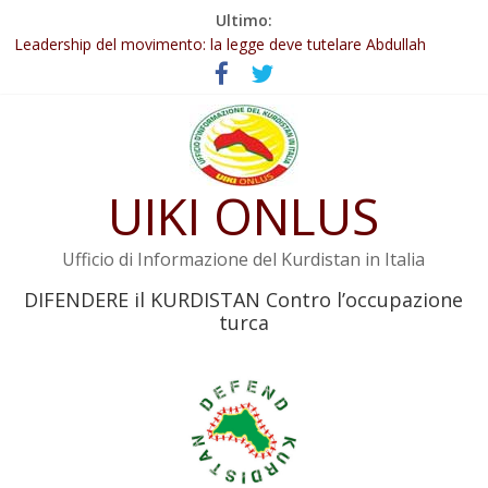
Salta
Ultimo:
Abdullah Öcalan: Le legge negativa deve essere trasformata in
al
legge positiva
contenuto
Leadership del movimento: la legge deve tutelare Abdullah
Öcalan e l’intero movimento
Commissione donne del KNK: Şengal è di nuovo sotto minaccia
Non tenere conto della situazione di Rêber Apo ostacolerebbe
l’attuazione della legge
UIKI ONLUS
Il KNK chiede un’azione internazionale contro i crimini di guerra
dell’Iran
Ufficio di Informazione del Kurdistan in Italia
DIFENDERE il KURDISTAN Contro l’occupazione
turca