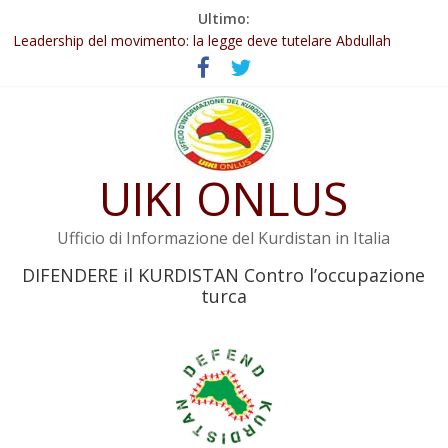
Salta
Ultimo:
Abdullah Öcalan: Le legge negativa deve essere trasformata in
al
legge positiva
contenuto
Leadership del movimento: la legge deve tutelare Abdullah
Öcalan e l’intero movimento
Commissione donne del KNK: Şengal è di nuovo sotto minaccia
Non tenere conto della situazione di Rêber Apo ostacolerebbe
l’attuazione della legge
UIKI ONLUS
Il KNK chiede un’azione internazionale contro i crimini di guerra
dell’Iran
Ufficio di Informazione del Kurdistan in Italia
DIFENDERE il KURDISTAN Contro l’occupazione
turca