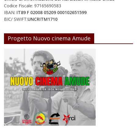
Codice Fiscale: 97165690583
IBAN:
IT89 F 02008 05209 000102651599
BIC/ SWIFT:
UNCRITM1710
Progetto Nuovo cinema Amude