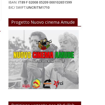
IBAN:
IT89 F 02008 05209 000102651599
BIC/ SWIFT:
UNCRITM1710
Progetto Nuovo cinema Amude
→