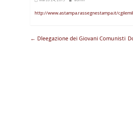
http://www.astampa.rassegnestampa.it/cgile
←
Dleegazione dei Giovani Comunisti
Do