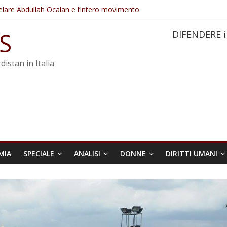
elare Abdullah Öcalan e l’intero movimento
ovo sotto minaccia
po ostacolerebbe l’attuazione della legge
S
DIFENDERE i
 crimini di guerra dell’Iran
re trasformata in legge positiva
distan in Italia
MIA
SPECIALE
ANALISI
DONNE
DIRITTI UMANI