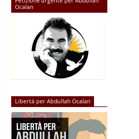
Petizione urgente per Abdullah
Ocalan
Libertà per Abdullah Öcalan