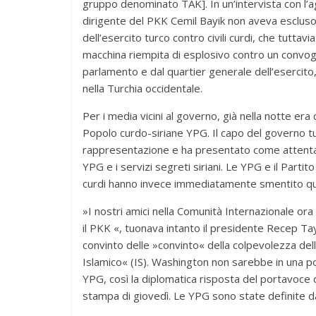
gruppo denominato TAK]. In un’intervista con l’a
dirigente del PKK Cemil Bayik non aveva escluso 
dell’esercito turco contro civili curdi, che tutt
macchina riempita di esplosivo contro un convoglio
parlamento e dal quartier generale dell’esercito, 
nella Turchia occidentale.
Per i media vicini al governo, già nella notte era 
Popolo curdo-siriane YPG. Il capo del governo t
rappresentazione e ha presentato come attentat
YPG e i servizi segreti siriani. Le YPG e il Parti
curdi hanno invece immediatamente smentito qua
»I nostri amici nella Comunità Internazionale or
il PKK «, tuonava intanto il presidente Recep T
convinto delle »convinto« della colpevolezza dell
Islamico« (IS). Washington non sarebbe in una p
YPG, così la diplomatica risposta del portavoce 
stampa di giovedì. Le YPG sono state definite da