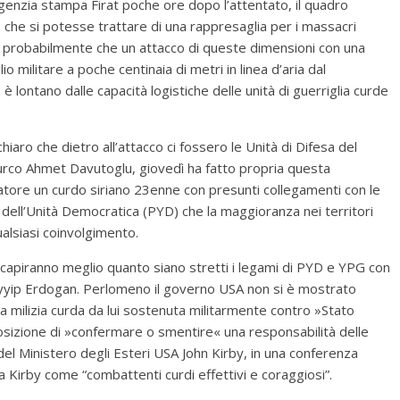
genzia stampa Firat poche ore dopo l’attentato, il quadro
che si potesse trattare di una rappresaglia per i massacri
avia probabilmente che un attacco di queste dimensioni con una
 militare a poche centinaia di metri in linea d’aria dal
è lontano dalle capacità logistiche delle unità di guerriglia curde
chiaro che dietro all’attacco ci fossero le Unità di Difesa del
urco Ahmet Davutoglu, giovedì ha fatto propria questa
ore un curdo siriano 23enne con presunti collegamenti con le
to dell’Unità Democratica (PYD) che la maggioranza nei territori
lsiasi coinvolgimento.
a capiranno meglio quanto siano stretti i legami di PYD e YPG con
ayyip Erdogan. Perlomeno il governo USA non si è mostrato
a milizia curda da lui sostenuta militarmente contro »Stato
osizione di »confermare o smentire« una responsabilità delle
del Ministero degli Esteri USA John Kirby, in una conferenza
 Kirby come “combattenti curdi effettivi e coraggiosi”.