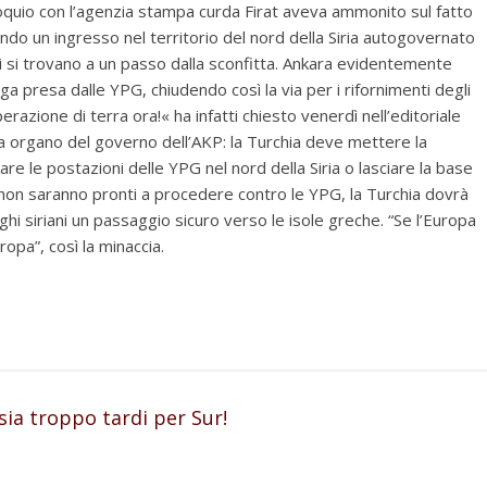
loquio con l’agenzia stampa curda Firat aveva ammonito sul fatto
ndo un ingresso nel territorio del nord della Siria autogovernato
i si trovano a un passo dalla sconfitta. Ankara evidentemente
ga presa dalle YPG, chiudendo così la via per i rifornimenti degli
azione di terra ora!« ha infatti chiesto venerdì nell’editoriale
da organo del governo dell’AKP: la Turchia deve mettere la
care le postazioni delle YPG nel nord della Siria o lasciare la base
i non saranno pronti a procedere contro le YPG, la Turchia dovrà
ghi siriani un passaggio sicuro verso le isole greche. “Se l’Europa
uropa”, così la minaccia.
ia troppo tardi per Sur!