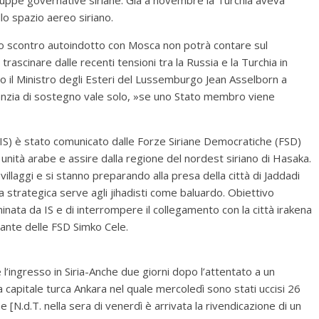
o spazio aereo siriano.
o scontro autoindotto con Mosca non potrà contare sul
rascinare dalle recenti tensioni tra la Russia e la Turchia in
to il Ministro degli Esteri del Lussemburgo Jean Asselborn a
ranzia di sostegno vale solo, »se uno Stato membro viene
 (IS) è stato comunicato dalle Forze Siriane Democratiche (FSD)
e unità arabe e assire dalla regione del nordest siriano di Hasaka.
 villaggi e si stanno preparando alla presa della città di Jaddadi
nza strategica serve agli jihadisti come baluardo. Obiettivo
ominata da IS e di interrompere il collegamento con la città irakena
dante delle FSD Simko Cele.
 l’ingresso in Siria-Anche due giorni dopo l’attentato a un
a capitale turca Ankara nel quale mercoledì sono stati uccisi 26
ne [N.d.T. nella sera di venerdì è arrivata la rivendicazione di un