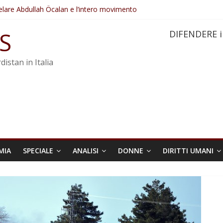
elare Abdullah Öcalan e l’intero movimento
ovo sotto minaccia
po ostacolerebbe l’attuazione della legge
S
DIFENDERE i
 crimini di guerra dell’Iran
re trasformata in legge positiva
distan in Italia
MIA
SPECIALE
ANALISI
DONNE
DIRITTI UMANI