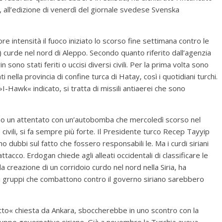
a, all’edizione di venerdì del giornale svedese Svenska
e intensità il fuoco iniziato lo scorso fine settimana contro le
) curde nel nord di Aleppo. Secondo quanto riferito dall’agenzia
sono stati feriti o uccisi diversi civili. Per la prima volta sono
 nella provincia di confine turca di Hatay, così i quotidiani turchi.
I-Hawk« indicato, si tratta di missili antiaerei che sono
dopo un attentato con un’autobomba che mercoledì scorso nel
civili, si fa sempre più forte. Il Presidente turco Recep Tayyip
dubbi sul fatto che fossero responsabili le. Ma i curdi siriani
tacco. Erdogan chiede agli alleati occidentali di classificare le
creazione di un corridoio curdo nel nord nella Siria, ha
i i gruppi che combattono contro il governo siriano sarebbero
etto« chiesta da Ankara, sboccherebbe in uno scontro con la
 truppe governative siriane. Già a novembre la Turchia aveva