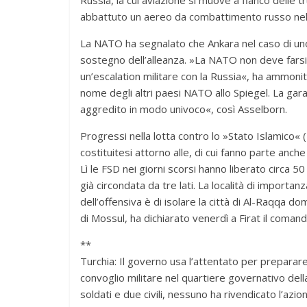
abbattuto un aereo da combattimento russo nell
La NATO ha segnalato che Ankara nel caso di un
sostegno dell’alleanza. »La NATO non deve farsi t
un’escalation militare con la Russia«, ha ammoni
nome degli altri paesi NATO allo Spiegel. La ga
aggredito in modo univoco«, così Asselborn.
Progressi nella lotta contro lo »Stato Islamico«
costituitesi attorno alle, di cui fanno parte anch
Lì le FSD nei giorni scorsi hanno liberato circa 50
già circondata da tre lati. La località di importa
dell’offensiva è di isolare la città di Al-Raqqa d
di Mossul, ha dichiarato venerdì a Firat il coman
**
Turchia: Il governo usa l’attentato per preparare
convoglio militare nel quartiere governativo dell
soldati e due civili, nessuno ha rivendicato l’azio