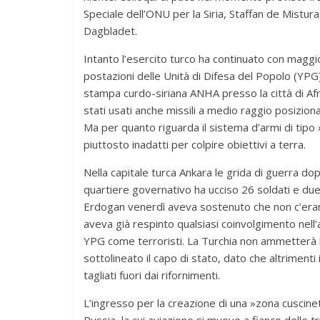
Speciale dell’ONU per la Siria, Staffan de Mistur
Dagbladet.
Intanto l’esercito turco ha continuato con maggior
postazioni delle Unità di Difesa del Popolo (YPG
stampa curdo-siriana ANHA presso la città di Afrin 
stati usati anche missili a medio raggio posizionati
Ma per quanto riguarda il sistema d’armi di tipo »
piuttosto inadatti per colpire obiettivi a terra.
Nella capitale turca Ankara le grida di guerra 
quartiere governativo ha ucciso 26 soldati e due 
Erdogan venerdì aveva sostenuto che non c’erano 
aveva già respinto qualsiasi coinvolgimento nell’at
YPG come terroristi. La Turchia non ammetterà la 
sottolineato il capo di stato, dato che altriment
tagliati fuori dai rifornimenti.
L’ingresso per la creazione di una »zona cuscin
Russia, la cui aviazione si muove a fianco delle