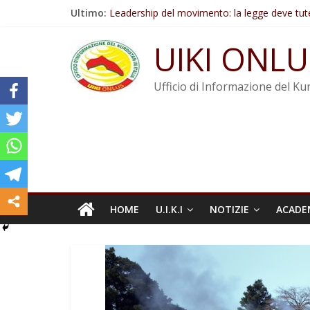
Salta
Ultimo:
Leadership del movimento: la legge deve tut
al
Commissione donne del KNK: Şengal è di nu
contenuto
Non tenere conto della situazione di Rêber A
UIKI ONLU
Il KNK chiede un’azione internazionale contro i
Abdullah Öcalan: Le legge negativa deve esse
Ufficio di Informazione del Kur
HOME
U.I.K.I
NOTIZIE
ACADE