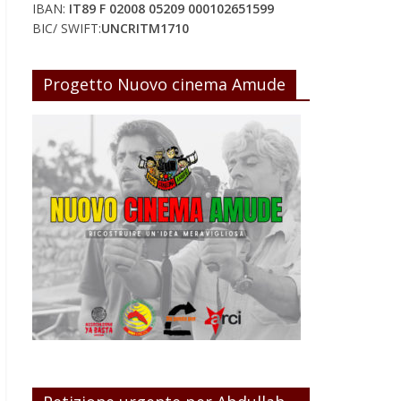
IBAN:
IT89 F 02008 05209 000102651599
BIC/ SWIFT:
UNCRITM1710
Progetto Nuovo cinema Amude