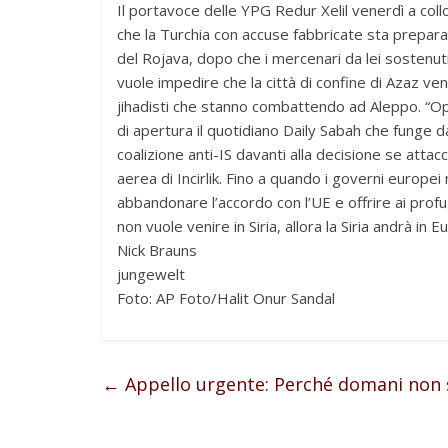
Il portavoce delle YPG Redur Xelil venerdì a col
che la Turchia con accuse fabbricate sta prepara
del Rojava, dopo che i mercenari da lei sostenut
vuole impedire che la città di confine di Azaz ven
jihadisti che stanno combattendo ad Aleppo. “Oper
di apertura il quotidiano Daily Sabah che funge 
coalizione anti-IS davanti alla decisione se attac
aerea di Incirlik. Fino a quando i governi europe
abbandonare l’accordo con l’UE e offrire ai profu
non vuole venire in Siria, allora la Siria andrà in E
Nick Brauns
jungewelt
Foto: AP Foto/Halit Onur Sandal
←
Appello urgente: Perché domani non s