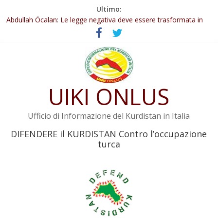
Salta
Ultimo:
al
Il KNK chiede un’azione internazionale contro i crimini di guerra
contenuto
dell’Iran
Abdullah Öcalan: Le legge negativa deve essere trasformata in
legge positiva
Inizia la seconda fase del processo
Commissione donne del KNK: Şengal è di nuovo sotto minaccia
Non tenere conto della situazione di Rêber Apo ostacolerebbe
UIKI ONLUS
l’attuazione della legge
Ufficio di Informazione del Kurdistan in Italia
DIFENDERE il KURDISTAN Contro l’occupazione
turca