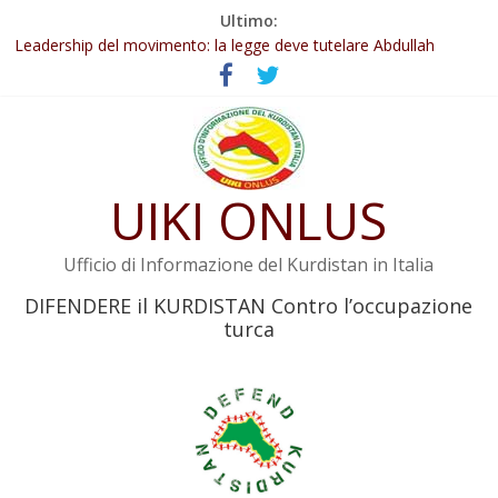
Salta
Ultimo:
Abdullah Öcalan: Le legge negativa deve essere trasformata in
al
legge positiva
contenuto
Leadership del movimento: la legge deve tutelare Abdullah
Öcalan e l’intero movimento
Commissione donne del KNK: Şengal è di nuovo sotto minaccia
Non tenere conto della situazione di Rêber Apo ostacolerebbe
l’attuazione della legge
UIKI ONLUS
Il KNK chiede un’azione internazionale contro i crimini di guerra
dell’Iran
Ufficio di Informazione del Kurdistan in Italia
DIFENDERE il KURDISTAN Contro l’occupazione
turca