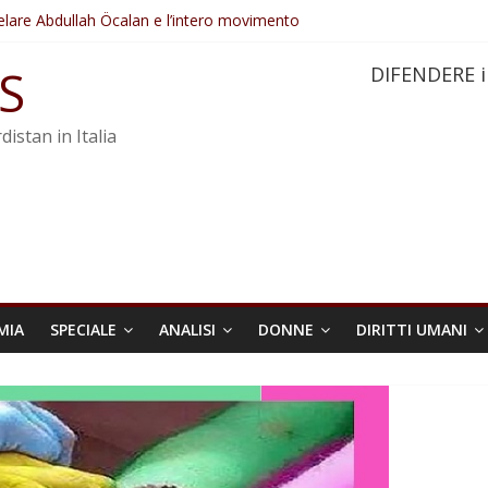
elare Abdullah Öcalan e l’intero movimento
ovo sotto minaccia
po ostacolerebbe l’attuazione della legge
S
DIFENDERE i
 crimini di guerra dell’Iran
re trasformata in legge positiva
distan in Italia
MIA
SPECIALE
ANALISI
DONNE
DIRITTI UMANI