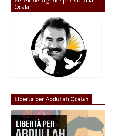
Petizione urgente per Abdullah
Ocalan
Libertà per Abdullah Öcalan