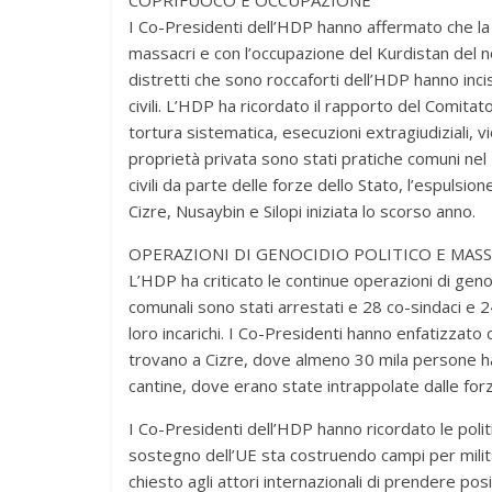
I Co-Presidenti dell’HDP hanno affermato che la Tu
massacri e con l’occupazione del Kurdistan del n
distretti che sono roccaforti dell’HDP hanno incis
civili. L’HDP ha ricordato il rapporto del Comit
tortura sistematica, esecuzioni extragiudiziali, vio
proprietà privata sono stati pratiche comuni nel 
civili da parte delle forze dello Stato, l’espulsion
Cizre, Nusaybin e Silopi iniziata lo scorso anno.
OPERAZIONI DI GENOCIDIO POLITICO E MASS
L’HDP ha criticato le continue operazioni di genoc
comunali sono stati arrestati e 28 co-sindaci e 
loro incarichi. I Co-Presidenti hanno enfatizzato ch
trovano a Cizre, dove almeno 30 mila persone han
cantine, dove erano state intrappolate dalle forz
I Co-Presidenti dell’HDP hanno ricordato le politi
sostegno dell’UE sta costruendo campi per militanti
chiesto agli attori internazionali di prendere pos