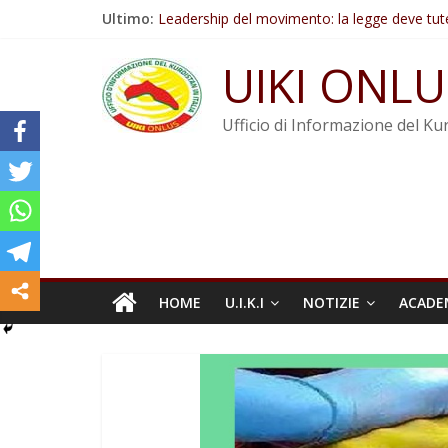
Salta
Ultimo:
Leadership del movimento: la legge deve tut
al
Commissione donne del KNK: Şengal è di nu
contenuto
Non tenere conto della situazione di Rêber A
UIKI ONLU
Il KNK chiede un’azione internazionale contro i
Abdullah Öcalan: Le legge negativa deve esse
Ufficio di Informazione del Kur
HOME
U.I.K.I
NOTIZIE
ACADE