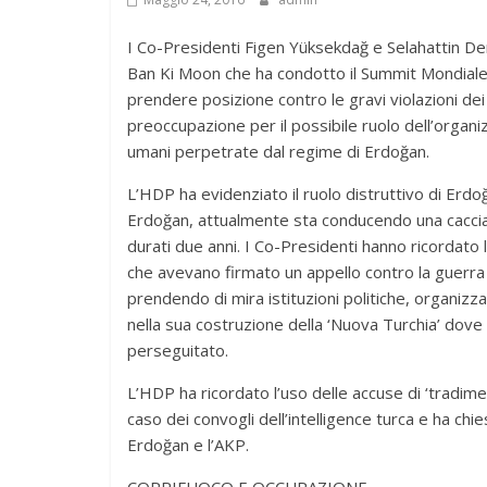
I Co-Presidenti Figen Yüksekdağ e Selahattin De
Ban Ki Moon che ha condotto il Summit Mondiale 
prendere posizione contro le gravi violazioni de
preoccupazione per il possibile ruolo dell’organiz
umani perpetrate dal regime di Erdoğan.
L’HDP ha evidenziato il ruolo distruttivo di Erdoğa
Erdoğan, attualmente sta conducendo una caccia
durati due anni. I Co-Presidenti hanno ricordato
che avevano firmato un appello contro la guerra 
prendendo di mira istituzioni politiche, organiz
nella sua costruzione della ‘Nuova Turchia’ dov
perseguitato.
L’HDP ha ricordato l’uso delle accuse di ‘tradi
caso dei convogli dell’intelligence turca e ha chi
Erdoğan e l’AKP.
COPRIFUOCO E OCCUPAZIONE