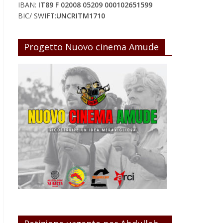
IBAN:
IT89 F 02008 05209 000102651599
BIC/ SWIFT:
UNCRITM1710
Progetto Nuovo cinema Amude