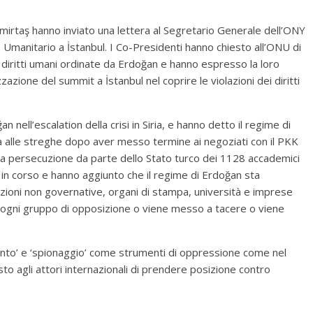
mirtaş hanno inviato una lettera al Segretario Generale dell’ONY
Umanitario a İstanbul. I Co-Presidenti hanno chiesto all’ONU di
i diritti umani ordinate da Erdoğan e hanno espresso la loro
zazione del summit a İstanbul nel coprire le violazioni dei diritti
n nell’escalation della crisi in Siria, e hanno detto il regime di
 alle streghe dopo aver messo termine ai negoziati con il PKK
 la persecuzione da parte dello Stato turco dei 1128 accademici
in corso e hanno aggiunto che il regime di Erdoğan sta
zazioni non governative, organi di stampa, università e imprese
e ogni gruppo di opposizione o viene messo a tacere o viene
mento’ e ‘spionaggio’ come strumenti di oppressione come nel
esto agli attori internazionali di prendere posizione contro