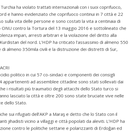
rchia ha violato trattati internazionali con i suoi coprifuoco,
ord e hanno evidenziato che coprifuoco continui in 7 città e 22
o sulla vita delle persone e sono costati la vita a centinaia di
ato ONU contro la Tortura del 13 maggio 2016 e sottolineato che
lenza impari, arresti arbitrari e la violazione del diritto alla
Kurdistan del nord. L’HDP ha criticato l’assassinio di almeno 550
e di almeno 350mila civili e la distruzione dei distretti di Sur,
ACRI
idio politico in cui 57 co-sindaci e componenti dei consigli
24 appartenenti ad assemblee cittadine sono stati sollevati dai
e i risultati più traumatici degli attacchi dello Stato turco si
no lasciato la città e oltre 200 sono state bruciate vive nelle
e dello Stato.
che sui rifugiati dell’AKP a Maraş e detto che lo Stato con il
 jihadisti vicino a villaggi e città popolati da aleviti. L’HDP ha
izione contro le politiche settarie e polarizzanti di Erdoğan ed