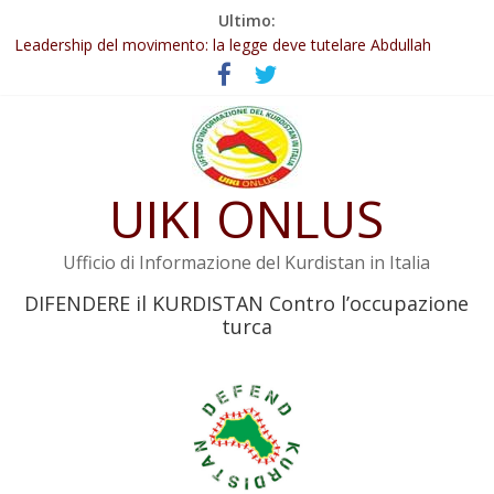
Salta
Ultimo:
Abdullah Öcalan: Le legge negativa deve essere trasformata in
al
legge positiva
contenuto
Leadership del movimento: la legge deve tutelare Abdullah
Öcalan e l’intero movimento
Commissione donne del KNK: Şengal è di nuovo sotto minaccia
Non tenere conto della situazione di Rêber Apo ostacolerebbe
l’attuazione della legge
UIKI ONLUS
Il KNK chiede un’azione internazionale contro i crimini di guerra
dell’Iran
Ufficio di Informazione del Kurdistan in Italia
DIFENDERE il KURDISTAN Contro l’occupazione
turca