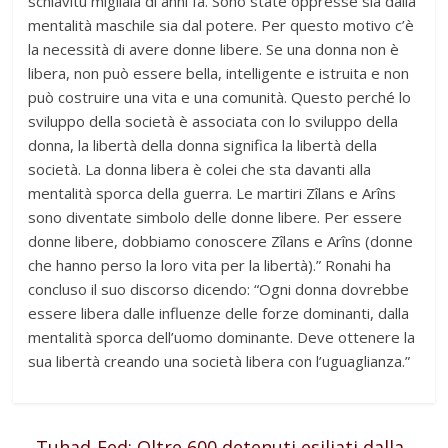
schiavitù migliaia di anni fa. Sono state oppresse sia dalla
mentalità maschile sia dal potere. Per questo motivo c’è
la necessità di avere donne libere. Se una donna non è
libera, non può essere bella, intelligente e istruita e non
può costruire una vita e una comunità. Questo perché lo
sviluppo della società è associata con lo sviluppo della
donna, la libertà della donna significa la libertà della
società. La donna libera è colei che sta davanti alla
mentalità sporca della guerra. Le martiri Zîlans e Arîns
sono diventate simbolo delle donne libere. Per essere
donne libere, dobbiamo conoscere Zîlans e Arîns (donne
che hanno perso la loro vita per la libertà).” Ronahi ha
concluso il suo discorso dicendo: “Ogni donna dovrebbe
essere libera dalle influenze delle forze dominanti, dalla
mentalità sporca dell’uomo dominante. Deve ottenere la
sua libertà creando una società libera con l’uguaglianza.”
←
Tuhad-Fed: Oltre 600 detenuti esiliati dalla