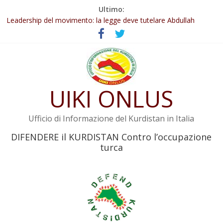
Salta
Ultimo:
Abdullah Öcalan: Le legge negativa deve essere trasformata in
al
legge positiva
contenuto
Leadership del movimento: la legge deve tutelare Abdullah
Öcalan e l’intero movimento
Commissione donne del KNK: Şengal è di nuovo sotto minaccia
Non tenere conto della situazione di Rêber Apo ostacolerebbe
l’attuazione della legge
UIKI ONLUS
Il KNK chiede un’azione internazionale contro i crimini di guerra
dell’Iran
Ufficio di Informazione del Kurdistan in Italia
DIFENDERE il KURDISTAN Contro l’occupazione
turca