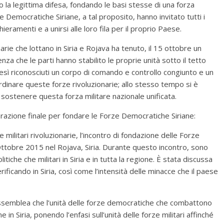
o la legittima difesa, fondando le basi stesse di una forza
rze Democratiche Siriane, a tal proposito, hanno invitato tutti i
eramenti e a unirsi alle loro fila per il proprio Paese.
rie che lottano in Siria e Rojava ha tenuto, il 15 ottobre un
za che le parti hanno stabilito le proprie unità sotto il tetto
resì riconosciuti un corpo di comando e controllo congiunto e un
ordinare queste forze rivoluzionarie; allo stesso tempo si è
i sostenere questa forza militare nazionale unificata.
hiarazione finale per fondare le Forze Democratiche Siriane:
ilitari rivoluzionarie, l’incontro di fondazione delle Forze
Ottobre 2015 nel Rojava, Siria. Durante questo incontro, sono
tiche che militari in Siria e in tutta la regione. È stata discussa
rificando in Siria, così come l’intensità delle minacce che il paese
assemblea che l’unità delle forze democratiche che combattono
in Siria, ponendo l’enfasi sull’unità delle forze militari affinché