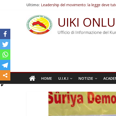
Salta
Ultimo:
Leadership del movimento: la legge deve tut
al
Commissione donne del KNK: Şengal è di nu
contenuto
Non tenere conto della situazione di Rêber A
UIKI ONLU
Il KNK chiede un’azione internazionale contro i
Abdullah Öcalan: Le legge negativa deve esse
Ufficio di Informazione del Kur
HOME
U.I.K.I
NOTIZIE
ACADE