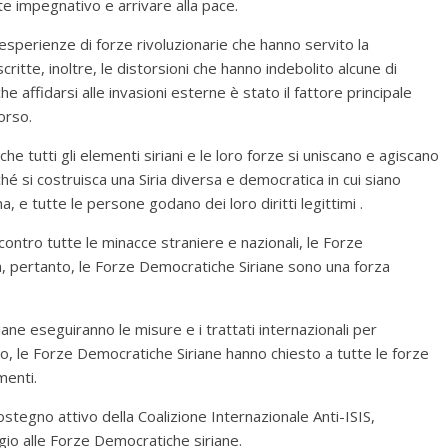
 impegnativo e arrivare alla pace.
 esperienze di forze rivoluzionarie che hanno servito la
critte, inoltre, le distorsioni che hanno indebolito alcune di
he affidarsi alle invasioni esterne è stato il fattore principale
orso.
he tutti gli elementi siriani e le loro forze si uniscano e agiscano
é si costruisca una Siria diversa e democratica in cui siano
ana, e tutte le persone godano dei loro diritti legittimi .
 contro tutte le minacce straniere e nazionali, le Forze
a, pertanto, le Forze Democratiche Siriane sono una forza
ane eseguiranno le misure e i trattati internazionali per
po, le Forze Democratiche Siriane hanno chiesto a tutte le forze
menti.
sostegno attivo della Coalizione Internazionale Anti-ISIS,
ggio alle Forze Democratiche siriane.