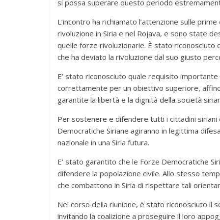
si possa superare questo periodo estremamente
L’incontro ha richiamato l’attenzione sulle prime
rivoluzione in Siria e nel Rojava, e sono state des
quelle forze rivoluzionarie. È stato riconosciuto c
che ha deviato la rivoluzione dal suo giusto perc
E’ stato riconosciuto quale requisito importante c
correttamente per un obiettivo superiore, affinch
garantite la libertà e la dignità della società siri
Per sostenere e difendere tutti i cittadini siriani
Democratiche Siriane agiranno in legittima difes
nazionale in una Siria futura.
E’ stato garantito che le Forze Democratiche Siri
difendere la popolazione civile. Allo stesso tem
che combattono in Siria di rispettare tali orienta
Nel corso della riunione, è stato riconosciuto il 
invitando la coalizione a proseguire il loro appo