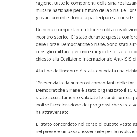
ragione, tutte le componenti della Siria realizzan
militare nazionale per il futuro della Siria. Le Fo
giovani uomini e donne a partecipare a questi schi
Un numero importante di forze militari rivoluziona
incontro storico. E’ stato durante questa conferen
delle Forze Democratiche Siriane. Sono stati alt
consiglio militare per unire meglio le forze e co
chiesto alla Coalizione Internazionale Anti-ISIS d
Alla fine dell’incontro è stata enunciata una dic
“Presenziato da numerosi comandanti delle forze m
Democratiche Siriane è stato organizzato il 15 
state accuratamente valutate le condizioni sia poli
inoltre l’accelerazione dei progressi che si sta ve
ha attraversato.
E’ stato concordato nel corso di questo vasta 
nel paese è un passo essenziale per la rivoluzione 