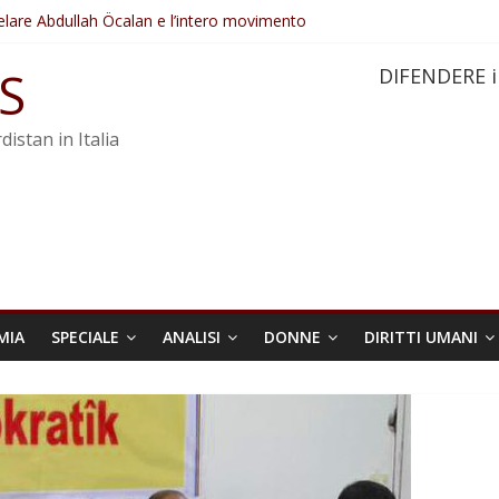
elare Abdullah Öcalan e l’intero movimento
ovo sotto minaccia
po ostacolerebbe l’attuazione della legge
S
DIFENDERE i
 crimini di guerra dell’Iran
re trasformata in legge positiva
distan in Italia
MIA
SPECIALE
ANALISI
DONNE
DIRITTI UMANI