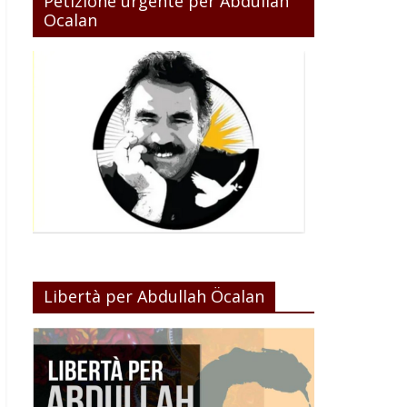
Petizione urgente per Abdullah
Ocalan
Libertà per Abdullah Öcalan