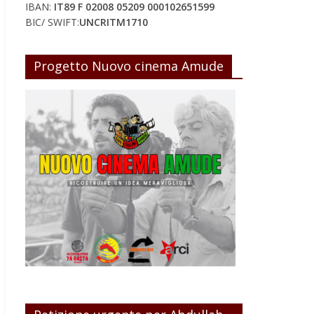
IBAN:
IT89 F 02008 05209 000102651599
BIC/ SWIFT:
UNCRITM1710
Progetto Nuovo cinema Amude