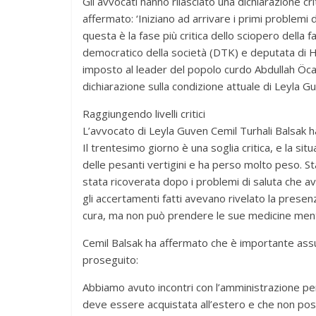
Gli avvocati hanno rilasciato una dichiarazione c
affermato: ‘Iniziano ad arrivare i primi problemi
questa è la fase più critica dello sciopero dell
democratico della società (DTK) e deputata di 
imposto al leader del popolo curdo Abdullah Öcala
dichiarazione sulla condizione attuale di Leyla G
Raggiungendo livelli critici
L’avvocato di Leyla Guven Cemil Turhali Balsak ha
Il trentesimo giorno è una soglia critica, e la si
delle pesanti vertigini e ha perso molto peso. 
stata ricoverata dopo i problemi di saluta che av
gli accertamenti fatti avevano rivelato la prese
cura, ma non può prendere le sue medicine mentr
Cemil Balsak ha affermato che è importante assu
proseguito:
Abbiamo avuto incontri con l’amministrazione pen
deve essere acquistata all’estero e che non po