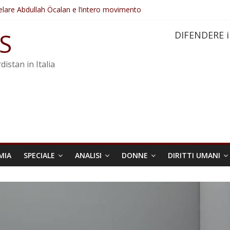
elare Abdullah Öcalan e l’intero movimento
ovo sotto minaccia
po ostacolerebbe l’attuazione della legge
S
DIFENDERE i
 crimini di guerra dell’Iran
re trasformata in legge positiva
distan in Italia
MIA
SPECIALE
ANALISI
DONNE
DIRITTI UMANI