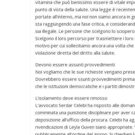
vitamina che può benissimo essere di vitale imp
punto di vista della salute. Una legge è recent
portate all’interno, ma noi non siamo ancora in g
sta raggiungendo una fase critica, e considerand
sia illegale. Le persone che scelgono lo scioper
Scelgono il loro percorso per trasmettere i loro id
motivo per cui sollecitiamo ancora una volta ch
violazione diretta del diritto alla salute.
Devono essere assunti provvedimenti
Noi vogliamo che le sue richieste vengano prese 
Dovrebbero essere ssunti provvedimenti prima c
che le istituzioni democratiche e i partiti dimos
L’isolamento deve essere rimosso
L’avvocato Serdar Celebi ha risposto alle domand
comminata una punizione disciplinare per aver ca
deposizione all’ufficio della procura. Celebi ha 
rivendicazioni di Leyla Guven siano appropriate. 
pubblicamente all’ordine del giorno. Si chiediam