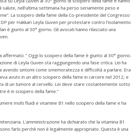
ritica su Leyla Guven al 30° giorno di sciopero della fame e hanno
 di salute, nell’ultima settimana ha perso seriamente peso e
a fame”. La sciopero della fame della Co-presidente del Congresso
HDP per Hakkari Leyla Guven per protestare contro l’isolamento
n è giunto al 30° giorno. Gli avocati hanno rilasciato una
uven.
 affermato: ” Oggi lo sciopero della fame è giunto al 30° giorno.
tuazione di Leyla Guven sta raggiungendo una fase critica. Lei ha
Sta avendo sintomi come smemoratezza e difficoltà a parlare. Era
eva avuto in un altro sciopero della fame in carcere nel 2012, e
nza di un tumore al cervello. Lei deve stare costantemente sotto
e è in sciopero della fame.”
mere molti fluidi e vitamine B1 nello sciopero della fame e ha
itenziaria. L’amministrazione ha dichiarato che la vitamina B1
ssono farlo perchè non è legalmente appropriato. Questa è una