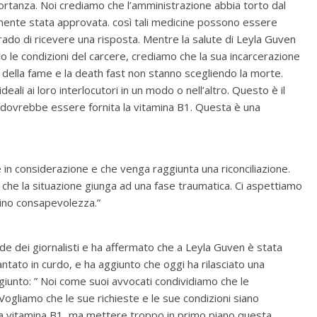
ortanza. Noi crediamo che l’amministrazione abbia torto dal
emente stata approvata. così tali medicine possono essere
rado di ricevere una risposta. Mentre la salute di Leyla Guven
o le condizioni del carcere, crediamo che la sua incarcerazione
o della fame e la death fast non stanno scegliendo la morte.
eali ai loro interlocutori in un modo o nell’altro. Questo è il
e dovrebbe essere fornita la vitamina B1. Questa è una
in considerazione e che venga raggiunta una riconciliazione.
he la situazione giunga ad una fase traumatica. Ci aspettiamo
trino consapevolezza.”
e dei giornalisti e ha affermato che a Leyla Guven è stata
ntato in curdo, e ha aggiunto che oggi ha rilasciato una
aggiunto: ” Noi come suoi avvocati condividiamo che le
Vogliamo che le sue richieste e le sue condizioni siano
 la vitamina B1, ma mettere troppo in primo piano questa