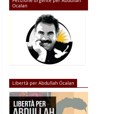
Petizione urgente per Abdullah
Ocalan
Libertà per Abdullah Öcalan