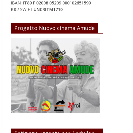
IBAN:
IT89 F 02008 05209 000102651599
BIC/ SWIFT:
UNCRITM1710
Progetto Nuovo cinema Amude