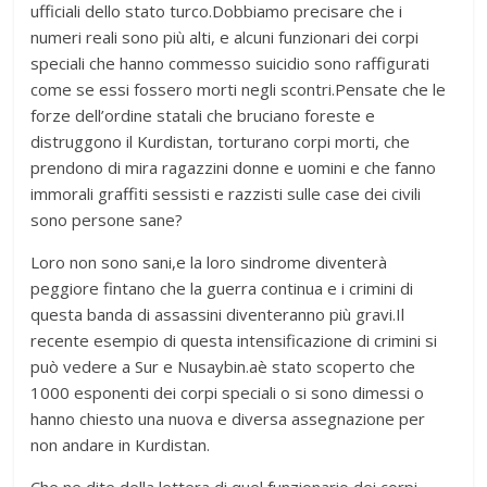
ufficiali dello stato turco.Dobbiamo precisare che i
numeri reali sono più alti, e alcuni funzionari dei corpi
speciali che hanno commesso suicidio sono raffigurati
come se essi fossero morti negli scontri.Pensate che le
forze dell’ordine statali che bruciano foreste e
distruggono il Kurdistan, torturano corpi morti, che
prendono di mira ragazzini donne e uomini e che fanno
immorali graffiti sessisti e razzisti sulle case dei civili
sono persone sane?
Loro non sono sani,e la loro sindrome diventerà
peggiore fintano che la guerra continua e i crimini di
questa banda di assassini diventeranno più gravi.Il
recente esempio di questa intensificazione di crimini si
può vedere a Sur e Nusaybin.aè stato scoperto che
1000 esponenti dei corpi speciali o si sono dimessi o
hanno chiesto una nuova e diversa assegnazione per
non andare in Kurdistan.
Che ne dite della lettera di quel funzionario dei corpi