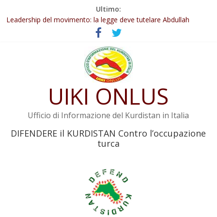
Salta
Ultimo:
Abdullah Öcalan: Le legge negativa deve essere trasformata in
al
legge positiva
contenuto
Leadership del movimento: la legge deve tutelare Abdullah
Öcalan e l’intero movimento
Commissione donne del KNK: Şengal è di nuovo sotto minaccia
Non tenere conto della situazione di Rêber Apo ostacolerebbe
l’attuazione della legge
UIKI ONLUS
Il KNK chiede un’azione internazionale contro i crimini di guerra
dell’Iran
Ufficio di Informazione del Kurdistan in Italia
DIFENDERE il KURDISTAN Contro l’occupazione
turca