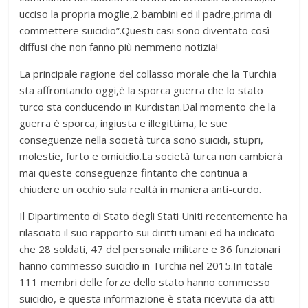
ucciso la propria moglie,2 bambini ed il padre,prima di
commettere suicidio”.Questi casi sono diventato così
diffusi che non fanno più nemmeno notizia!
La principale ragione del collasso morale che la Turchia
sta affrontando oggi,è la sporca guerra che lo stato
turco sta conducendo in Kurdistan.Dal momento che la
guerra è sporca, ingiusta e illegittima, le sue
conseguenze nella società turca sono suicidi, stupri,
molestie, furto e omicidio.La società turca non cambierà
mai queste conseguenze fintanto che continua a
chiudere un occhio sula realtà in maniera anti-curdo.
Il Dipartimento di Stato degli Stati Uniti recentemente ha
rilasciato il suo rapporto sui diritti umani ed ha indicato
che 28 soldati, 47 del personale militare e 36 funzionari
hanno commesso suicidio in Turchia nel 2015.In totale
111 membri delle forze dello stato hanno commesso
suicidio, e questa informazione è stata ricevuta da atti