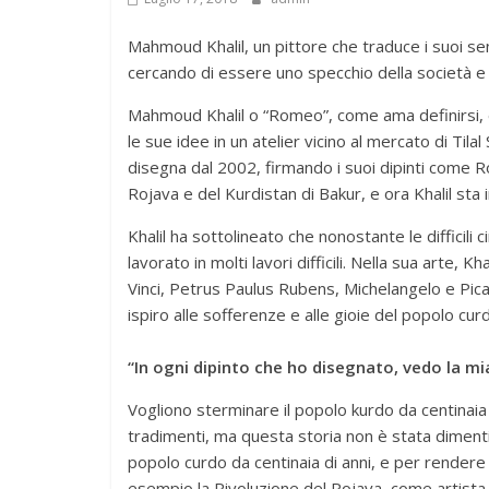
Mahmoud Khalil, un pittore che traduce i suoi sent
cercando di essere uno specchio della società e di
Mahmoud Khalil o “Romeo”, come ama definirsi, è 
le sue idee in un atelier vicino al mercato di Tila
disegna dal 2002, firmando i suoi dipinti come Ro
Rojava e del Kurdistan di Bakur, e ora Khalil sta 
Khalil ha sottolineato che nonostante le difficili 
lavorato in molti lavori difficili. Nella sua arte,
Vinci, Petrus Paulus Rubens, Michelangelo e Picas
ispiro alle sofferenze e alle gioie del popolo cur
“In ogni dipinto che ho disegnato, vedo la mi
Vogliono sterminare il popolo kurdo da centinaia 
tradimenti, ma questa storia non è stata dimentic
popolo curdo da centinaia di anni, e per rendere q
esempio la Rivoluzione del Rojava, come artista c