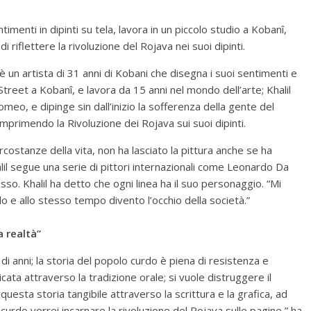
imenti in dipinti su tela, lavora in un piccolo studio a Kobanî,
 riflettere la rivoluzione del Rojava nei suoi dipinti.
un artista di 31 anni di Kobani che disegna i suoi sentimenti e
l Street a Kobanî, e lavora da 15 anni nel mondo dell’arte; Khalil
meo, e dipinge sin dall’inizio la sofferenza della gente del
imprimendo la Rivoluzione dei Rojava sui suoi dipinti.
circostanze della vita, non ha lasciato la pittura anche se ha
 Khalil segue una serie di pittori internazionali come Leonardo Da
so. Khalil ha detto che ogni linea ha il suo personaggio. “Mi
do e allo stesso tempo divento l’occhio della società.”
a realtà”
di anni; la storia del popolo curdo è piena di resistenza e
ata attraverso la tradizione orale; si vuole distruggere il
uesta storia tangibile attraverso la scrittura e la grafica, ad
urdo vorrei incarnare la rivoluzione del Rojava sulle pagine,” ha