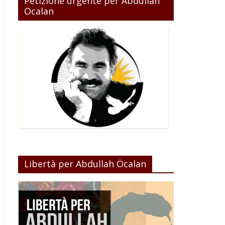
Petizione urgente per Abdullah
Ocalan
Libertà per Abdullah Öcalan