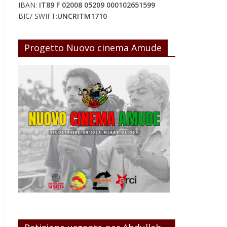
IBAN:
IT89 F 02008 05209 000102651599
BIC/ SWIFT:
UNCRITM1710
Progetto Nuovo cinema Amude