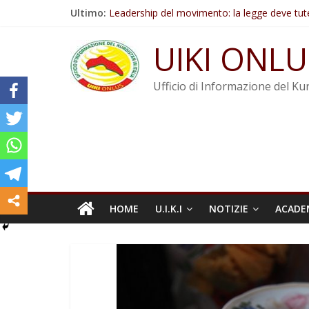
Salta
Ultimo:
Leadership del movimento: la legge deve tut
al
Commissione donne del KNK: Şengal è di nu
contenuto
Non tenere conto della situazione di Rêber A
UIKI ONLU
Il KNK chiede un’azione internazionale contro i
Abdullah Öcalan: Le legge negativa deve esse
Ufficio di Informazione del Kur
HOME
U.I.K.I
NOTIZIE
ACADE