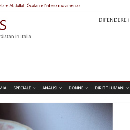
elare Abdullah Öcalan e l’intero movimento
ovo sotto minaccia
po ostacolerebbe l’attuazione della legge
S
DIFENDERE i
 crimini di guerra dell’Iran
re trasformata in legge positiva
distan in Italia
MIA
SPECIALE
ANALISI
DONNE
DIRITTI UMANI