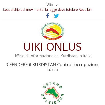
Salta
Ultimo:
Abdullah Öcalan: Le legge negativa deve essere trasformata in
al
legge positiva
contenuto
Leadership del movimento: la legge deve tutelare Abdullah
Öcalan e l’intero movimento
Commissione donne del KNK: Şengal è di nuovo sotto minaccia
Non tenere conto della situazione di Rêber Apo ostacolerebbe
l’attuazione della legge
UIKI ONLUS
Il KNK chiede un’azione internazionale contro i crimini di guerra
dell’Iran
Ufficio di Informazione del Kurdistan in Italia
DIFENDERE il KURDISTAN Contro l’occupazione
turca