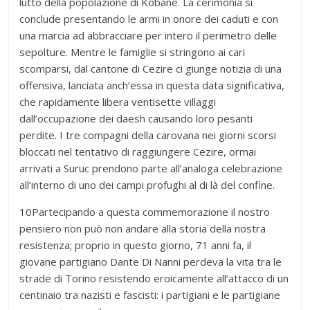
lutto della popolazione di Kobane. La cerimonia si
conclude presentando le armi in onore dei caduti e con
una marcia ad abbracciare per intero il perimetro delle
sepolture. Mentre le famiglie si stringono ai cari
scomparsi, dal cantone di Cezire ci giunge notizia di una
offensiva, lanciata anch’essa in questa data significativa,
che rapidamente libera ventisette villaggi
dall’occupazione dei daesh causando loro pesanti
perdite. I tre compagni della carovana nei giorni scorsi
bloccati nel tentativo di raggiungere Cezire, ormai
arrivati a Suruc prendono parte all’analoga celebrazione
all’interno di uno dei campi profughi al di là del confine.
10Partecipando a questa commemorazione il nostro
pensiero non può non andare alla storia della nostra
resistenza; proprio in questo giorno, 71 anni fa, il
giovane partigiano Dante Di Nanni perdeva la vita tra le
strade di Torino resistendo eroicamente all’attacco di un
centinaio tra nazisti e fascisti: i partigiani e le partigiane