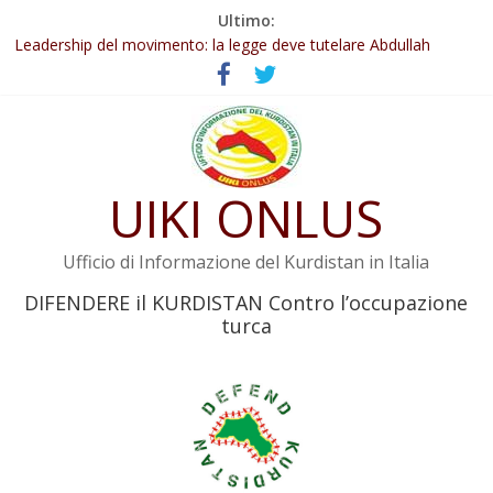
Salta
Ultimo:
Abdullah Öcalan: Le legge negativa deve essere trasformata in
al
legge positiva
contenuto
Leadership del movimento: la legge deve tutelare Abdullah
Öcalan e l’intero movimento
Commissione donne del KNK: Şengal è di nuovo sotto minaccia
Non tenere conto della situazione di Rêber Apo ostacolerebbe
l’attuazione della legge
UIKI ONLUS
Il KNK chiede un’azione internazionale contro i crimini di guerra
dell’Iran
Ufficio di Informazione del Kurdistan in Italia
DIFENDERE il KURDISTAN Contro l’occupazione
turca