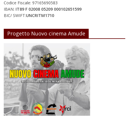
Codice Fiscale: 97165690583
IBAN:
IT89 F 02008 05209 000102651599
BIC/ SWIFT:
UNCRITM1710
Progetto Nuovo cinema Amude