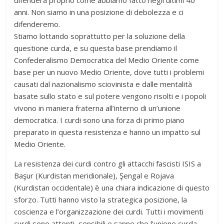
difenderà proprio come abbiamo fatto negli ultimi 40
anni. Non siamo in una posizione di debolezza e ci
difenderemo.
Stiamo lottando soprattutto per la soluzione della
questione curda, e su questa base prendiamo il
Confederalismo Democratica del Medio Oriente come
base per un nuovo Medio Oriente, dove tutti i problemi
causati dal nazionalismo sciovinista e dalle mentalità
basate sullo stato e sul potere vengono risolti e i popoli
vivono in maniera fraterna all’interno di un’unione
democratica. I curdi sono una forza di primo piano
preparato in questa resistenza e hanno un impatto sul
Medio Oriente.
La resistenza dei curdi contro gli attacchi fascisti ISIS a
Başur (Kurdistan meridionale), Şengal e Rojava
(Kurdistan occidentale) è una chiara indicazione di questo
sforzo. Tutti hanno visto la strategica posizione, la
coscienza e l’organizzazione dei curdi. Tutti i movimenti
curdi sono attenti, sensibili e sanno che l’unione curda