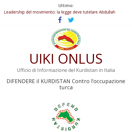
Salta
Ultimo:
Abdullah Öcalan: Le legge negativa deve essere trasformata in
al
legge positiva
contenuto
Leadership del movimento: la legge deve tutelare Abdullah
Öcalan e l’intero movimento
Commissione donne del KNK: Şengal è di nuovo sotto minaccia
Non tenere conto della situazione di Rêber Apo ostacolerebbe
l’attuazione della legge
Il KNK chiede un’azione internazionale contro i crimini di guerra
UIKI ONLUS
dell’Iran
Ufficio di Informazione del Kurdistan in Italia
DIFENDERE il KURDISTAN Contro l’occupazione
turca