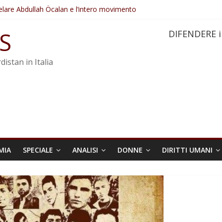
elare Abdullah Öcalan e l’intero movimento
ovo sotto minaccia
po ostacolerebbe l’attuazione della legge
S
DIFENDERE i
 crimini di guerra dell’Iran
re trasformata in legge positiva
distan in Italia
MIA
SPECIALE
ANALISI
DONNE
DIRITTI UMANI