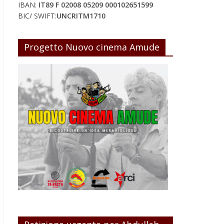
IBAN:
IT89 F 02008 05209 000102651599
BIC/ SWIFT:
UNCRITM1710
Progetto Nuovo cinema Amude