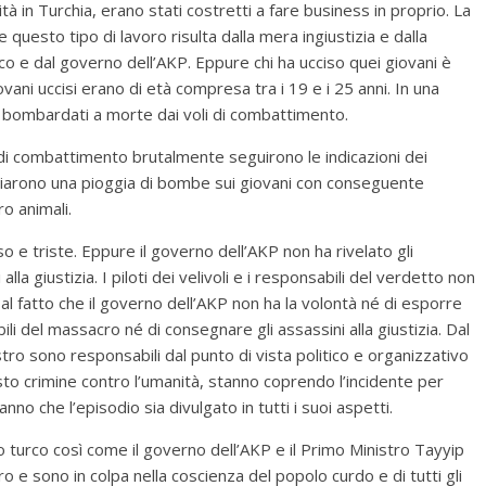
tà in Turchia, erano stati costretti a fare business in proprio. La
questo tipo di lavoro risulta dalla mera ingiustizia e dalla
rco e dal governo dell’AKP. Eppure chi ha ucciso quei giovani è
vani uccisi erano di età compresa tra i 19 e i 25 anni. In una
ti bombardati a morte dai voli di combattimento.
 di combattimento brutalmente seguirono le indicazioni dei
nciarono una pioggia di bombe sui giovani con conseguente
ro animali.
e triste. Eppure il governo dell’AKP non ha rivelato gli
la giustizia. I piloti dei velivoli e i responsabili del verdetto non
o al fatto che il governo dell’AKP non ha la volontà né di esporre
 del massacro né di consegnare gli assassini alla giustizia. Dal
ro sono responsabili dal punto di vista politico e organizzativo
sto crimine contro l’umanità, stanno coprendo l’incidente per
no che l’episodio sia divulgato in tutti i suoi aspetti.
to turco così come il governo dell’AKP e il Primo Ministro Tayyip
 sono in colpa nella coscienza del popolo curdo e di tutti gli