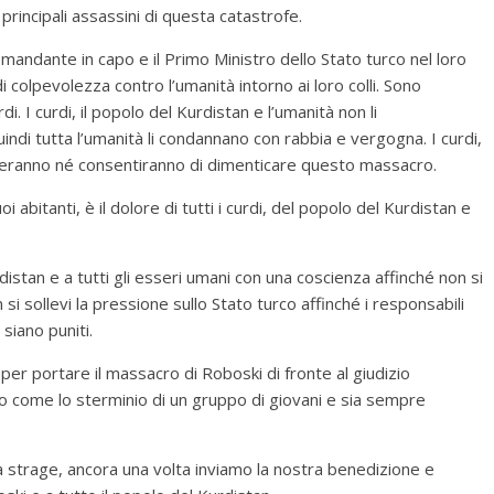
rincipali assassini di questa catastrofe.
omandante in capo e il Primo Ministro dello Stato turco nel loro
i colpevolezza contro l’umanità intorno ai loro colli. Sono
i. I curdi, il popolo del Kurdistan e l’umanità non li
uindi tutta l’umanità li condannano con rabbia e vergogna. I curdi,
cheranno né consentiranno di dimenticare questo massacro.
i abitanti, è il dolore di tutti i curdi, del popolo del Kurdistan e
rdistan e a tutti gli esseri umani con una coscienza affinché non si
 sollevi la pressione sullo Stato turco affinché i responsabili
 siano puniti.
per portare il massacro di Roboski di fronte al giudizio
uto come lo sterminio di un gruppo di giovani e sia sempre
a strage, ancora una volta inviamo la nostra benedizione e