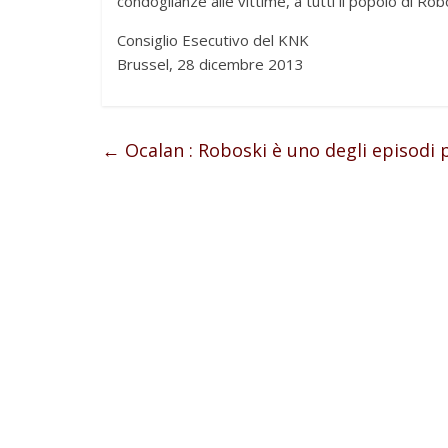
condoglianze alle vittime, a tutti il popolo di Rob
Consiglio Esecutivo del KNK
Brussel, 28 dicembre 2013
←
Ocalan : Roboski è uno degli episodi p