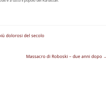
oski e a tutto il popolo del Kurdistan.
iù dolorosi del secolo
Massacro di Roboski – due anni dopo