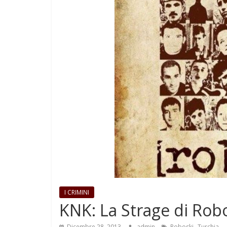
I CRIMINI
KNK: La Strage di Rob
,
Dicembre 28, 2013
admin
Roboski
Turchia