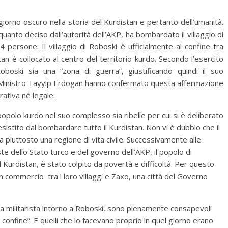
orno oscuro nella storia del Kurdistan e pertanto dell’umanità.
quanto deciso dall’autorità dell’AKP, ha bombardato il villaggio di
 persone. Il villaggio di Roboski è ufficialmente al confine tra
an è collocato al centro del territorio kurdo. Secondo l’esercito
boski sia una “zona di guerra”, giustificando quindi il suo
 Ministro Tayyip Erdogan hanno confermato questa affermazione
ativa né legale.
 popolo kurdo nel suo complesso sia ribelle per cui si è deliberato
istito dal bombardare tutto il Kurdistan. Non vi è dubbio che il
a piuttosto una regione di vita civile. Successivamente alle
liste dello Stato turco e del governo dell’AKP, il popolo di
 Kurdistan, è stato colpito da povertà e difficoltà. Per questo
n commercio tra i loro villaggi e Zaxo, una città del Governo
eria militarista intorno a Roboski, sono pienamente consapevoli
l confine”. E quelli che lo facevano proprio in quel giorno erano