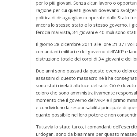
per lo più giovani. Senza alcun lavoro o opportuni
ragione per cui questi giovani dovevano svolgere 
politica di disuguaglianza operate dallo Stato tu
ancora lo stesso stato e lo stesso governo. I gio
ferocia mai vista, 34 giovani e 40 muli sono sta
Il giorno 28 dicembre 2011 alle ore 21:37 i voli
comandanti militari e del governo dell’AKP e la
distruzione totale dei corpi di 34 giovani e dei lo
Due anni sono passati da questo evento doloroso 
assassini di questo massacro né li ha consegnati al
sono stati rivelati alla luce del sole. Ciò è dovut
coloro che sono amministrativamente responsabili
momento che il governo dell’AKP e il primo minist
e condividono la responsabilità principale di que
quanto possibile nel loro potere e non consentiran
Tuttavia lo stato turco, i comandanti dell’eserci
Erdogan, sono da biasimare per questo massacro e