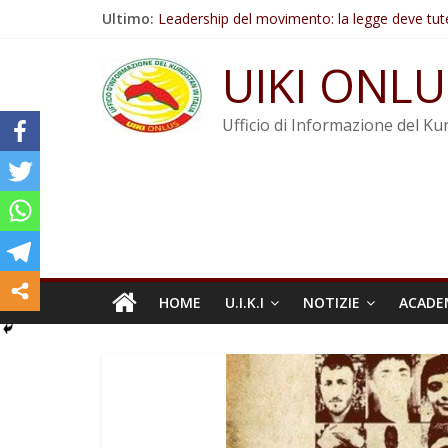
Salta
Ultimo:
Leadership del movimento: la legge deve tut
al
Commissione donne del KNK: Şengal è di nu
contenuto
Non tenere conto della situazione di Rêber A
UIKI ONLU
Il KNK chiede un’azione internazionale contro i
Abdullah Öcalan: Le legge negativa deve esse
Ufficio di Informazione del Kur
HOME
U.I.K.I
NOTIZIE
ACADE