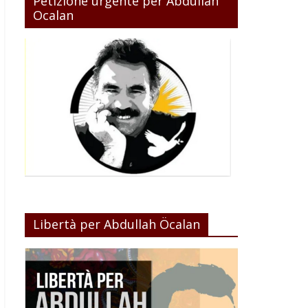
Petizione urgente per Abdullah
Ocalan
Libertà per Abdullah Öcalan