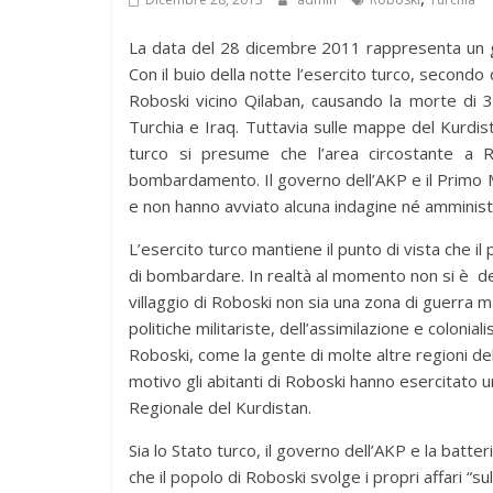
La data del 28 dicembre 2011 rappresenta un gi
Con il buio della notte l’esercito turco, secondo 
Roboski vicino Qilaban, causando la morte di 34
Turchia e Iraq. Tuttavia sulle mappe del Kurdist
turco si presume che l’area circostante a Ro
bombardamento. Il governo dell’AKP e il Primo
e non hanno avviato alcuna indagine né amministr
L’esercito turco mantiene il punto di vista che il
di bombardare. In realtà al momento non si è des
villaggio di Roboski non sia una zona di guerra m
politiche militariste, dell’assimilazione e colonia
Roboski, come la gente di molte altre regioni del
motivo gli abitanti di Roboski hanno esercitato u
Regionale del Kurdistan.
Sia lo Stato turco, il governo dell’AKP e la batt
che il popolo di Roboski svolge i propri affari “su