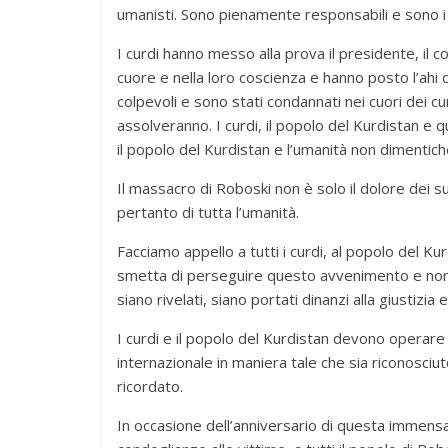
umanisti. Sono pienamente responsabili e sono i p
I curdi hanno messo alla prova il presidente, il c
cuore e nella loro coscienza e hanno posto l’ahi d
colpevoli e sono stati condannati nei cuori dei curd
assolveranno. I curdi, il popolo del Kurdistan e q
il popolo del Kurdistan e l’umanità non dimenti
Il massacro di Roboski non è solo il dolore dei suo
pertanto di tutta l’umanità.
Facciamo appello a tutti i curdi, al popolo del Ku
smetta di perseguire questo avvenimento e non si
siano rivelati, siano portati dinanzi alla giustizia e
I curdi e il popolo del Kurdistan devono operare 
internazionale in maniera tale che sia riconosci
ricordato.
In occasione dell’anniversario di questa immens