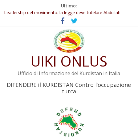
Salta
Ultimo:
al
Abdullah Öcalan: Le legge negativa deve essere trasformata in
contenuto
legge positiva
Leadership del movimento: la legge deve tutelare Abdullah
Öcalan e l’intero movimento
Commissione donne del KNK: Şengal è di nuovo sotto minaccia
Non tenere conto della situazione di Rêber Apo ostacolerebbe
l’attuazione della legge
UIKI ONLUS
Il KNK chiede un’azione internazionale contro i crimini di guerra
dell’Iran
Ufficio di Informazione del Kurdistan in Italia
DIFENDERE il KURDISTAN Contro l’occupazione
turca