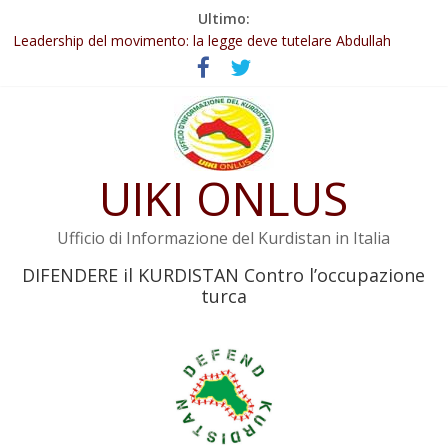
Salta
Ultimo:
al
Abdullah Öcalan: Le legge negativa deve essere trasformata in
contenuto
legge positiva
Leadership del movimento: la legge deve tutelare Abdullah
Öcalan e l’intero movimento
Commissione donne del KNK: Şengal è di nuovo sotto minaccia
Non tenere conto della situazione di Rêber Apo ostacolerebbe
l’attuazione della legge
UIKI ONLUS
Il KNK chiede un’azione internazionale contro i crimini di guerra
dell’Iran
Ufficio di Informazione del Kurdistan in Italia
DIFENDERE il KURDISTAN Contro l’occupazione
turca