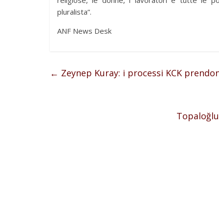
pluralista”.
ANF News Desk
←
Zeynep Kuray: i processi KCK prendono
Topaloğlu