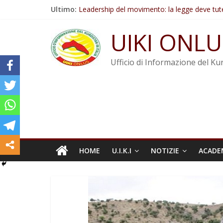
Salta
Ultimo:
Leadership del movimento: la legge deve tut
al
Commissione donne del KNK: Şengal è di nu
contenuto
Non tenere conto della situazione di Rêber A
UIKI ONLU
Il KNK chiede un’azione internazionale contro i
Abdullah Öcalan: Le legge negativa deve esse
Ufficio di Informazione del Kur
HOME
U.I.K.I
NOTIZIE
ACADE