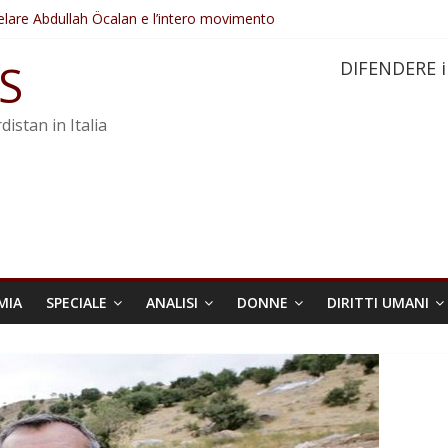
elare Abdullah Öcalan e l’intero movimento
ovo sotto minaccia
po ostacolerebbe l’attuazione della legge
S
DIFENDERE i
 crimini di guerra dell’Iran
re trasformata in legge positiva
distan in Italia
MIA
SPECIALE
ANALISI
DONNE
DIRITTI UMANI