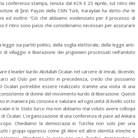
r la conferenza stampa, tenuta dal KCK il 25 Aprile, sul ritiro dei
 notizie di Şirin Payzın della CNN Türk, Karayılan ha detto che le
ioni ed inoltre: “Ció che abbiamo evidenziato per il processo di
o il ritiro sono passi che consideriamo necessari per assicurare
egge sui partiti politici, della soglia elettorale, della legge anti-
di villaggio e liberazione dei prigionieri processati nell’ambito
rare il leader kurdo Abdullah Öcalan nel carcere di Imralı, dicendo:
carci ad Oslo per incontri in precedenza, credo che possiamo
ed Öcalan potrebbe essere realizzato tramite una visita di una
consistente di donne del movimento kurdo di liberazione. Questi
so in maniera più consona e salutare ad ogni unità di livello sotto
Öcalan e lo Stato turco ma non abbiamo mai voluto avere colloqui
ni di Öcalan. L’organizzazione di una conferenza di pace ad Ankara
o scopo. Chiediamo la democrazia in Turchia non solo per una
tti i gruppi oppressi come gli Alevi ed altre identità etniche e
popolazioni. Chiediamo la pace per una Turchia democratica e