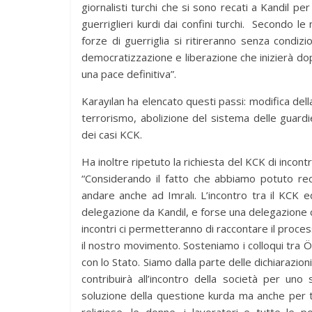
giornalisti turchi che si sono recati a Kandil pe
guerriglieri kurdi dai confini turchi. Secondo le
forze di guerriglia si ritireranno senza condiz
democratizzazione e liberazione che inizierà dop
una pace definitiva”.
Karayılan ha elencato questi passi: modifica della l
terrorismo, abolizione del sistema delle guardie 
dei casi KCK.
Ha inoltre ripetuto la richiesta del KCK di incont
“Considerando il fatto che abbiamo potuto re
andare anche ad Imralı. L’incontro tra il KCK 
delegazione da Kandil, e forse una delegazione 
incontri ci permetteranno di raccontare il proces
il nostro movimento. Sosteniamo i colloqui tra 
con lo Stato. Siamo dalla parte delle dichiarazio
contribuirà all’incontro della società per un
soluzione della questione kurda ma anche per tu
religiose, le donne, i lavoratori e tutte le 