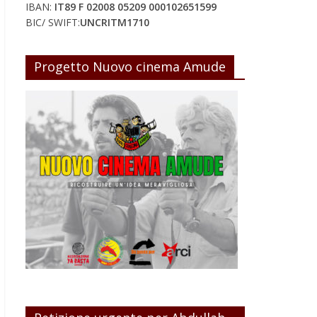
IBAN:
IT89 F 02008 05209 000102651599
BIC/ SWIFT:
UNCRITM1710
Progetto Nuovo cinema Amude