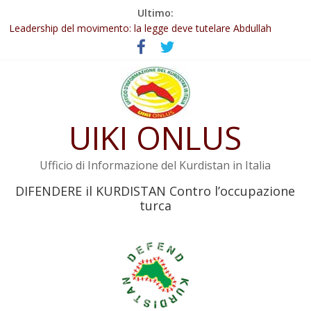
Salta
Ultimo:
Abdullah Öcalan: Le legge negativa deve essere trasformata in
al
legge positiva
contenuto
Leadership del movimento: la legge deve tutelare Abdullah
Öcalan e l’intero movimento
Commissione donne del KNK: Şengal è di nuovo sotto minaccia
Non tenere conto della situazione di Rêber Apo ostacolerebbe
l’attuazione della legge
UIKI ONLUS
Il KNK chiede un’azione internazionale contro i crimini di guerra
dell’Iran
Ufficio di Informazione del Kurdistan in Italia
DIFENDERE il KURDISTAN Contro l’occupazione
turca