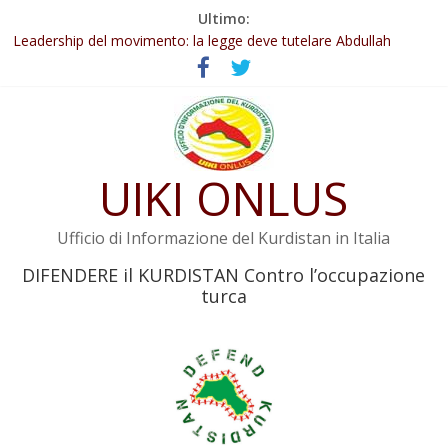
Salta
Ultimo:
al
Abdullah Öcalan: Le legge negativa deve essere trasformata in
contenuto
legge positiva
Leadership del movimento: la legge deve tutelare Abdullah
Öcalan e l’intero movimento
Commissione donne del KNK: Şengal è di nuovo sotto minaccia
Non tenere conto della situazione di Rêber Apo ostacolerebbe
l’attuazione della legge
UIKI ONLUS
Il KNK chiede un’azione internazionale contro i crimini di guerra
dell’Iran
Ufficio di Informazione del Kurdistan in Italia
DIFENDERE il KURDISTAN Contro l’occupazione
turca