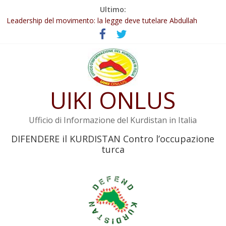
Salta
Ultimo:
Abdullah Öcalan: Le legge negativa deve essere trasformata in
al
legge positiva
contenuto
Leadership del movimento: la legge deve tutelare Abdullah
Öcalan e l’intero movimento
Commissione donne del KNK: Şengal è di nuovo sotto minaccia
Non tenere conto della situazione di Rêber Apo ostacolerebbe
l’attuazione della legge
UIKI ONLUS
Il KNK chiede un’azione internazionale contro i crimini di guerra
dell’Iran
Ufficio di Informazione del Kurdistan in Italia
DIFENDERE il KURDISTAN Contro l’occupazione
turca