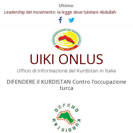
Salta
Ultimo:
Abdullah Öcalan: Le legge negativa deve essere trasformata in
al
legge positiva
contenuto
Leadership del movimento: la legge deve tutelare Abdullah
Öcalan e l’intero movimento
Commissione donne del KNK: Şengal è di nuovo sotto minaccia
Non tenere conto della situazione di Rêber Apo ostacolerebbe
l’attuazione della legge
UIKI ONLUS
Il KNK chiede un’azione internazionale contro i crimini di guerra
dell’Iran
Ufficio di Informazione del Kurdistan in Italia
DIFENDERE il KURDISTAN Contro l’occupazione
turca