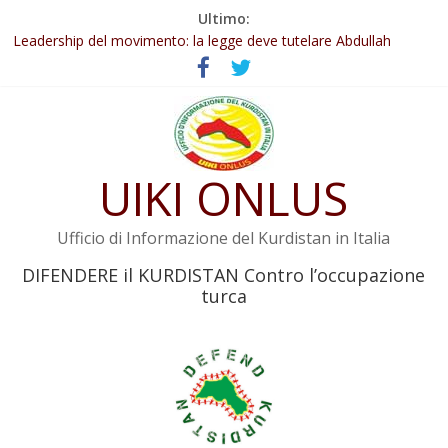
Salta
Ultimo:
Abdullah Öcalan: Le legge negativa deve essere trasformata in
al
legge positiva
contenuto
Leadership del movimento: la legge deve tutelare Abdullah
Öcalan e l’intero movimento
Commissione donne del KNK: Şengal è di nuovo sotto minaccia
Non tenere conto della situazione di Rêber Apo ostacolerebbe
l’attuazione della legge
UIKI ONLUS
Il KNK chiede un’azione internazionale contro i crimini di guerra
dell’Iran
Ufficio di Informazione del Kurdistan in Italia
DIFENDERE il KURDISTAN Contro l’occupazione
turca