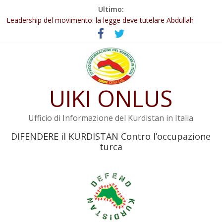
Salta
Ultimo:
Abdullah Öcalan: Le legge negativa deve essere trasformata in
al
legge positiva
contenuto
Leadership del movimento: la legge deve tutelare Abdullah
Öcalan e l’intero movimento
Commissione donne del KNK: Şengal è di nuovo sotto minaccia
Non tenere conto della situazione di Rêber Apo ostacolerebbe
l’attuazione della legge
Il KNK chiede un’azione internazionale contro i crimini di guerra
UIKI ONLUS
dell’Iran
Ufficio di Informazione del Kurdistan in Italia
DIFENDERE il KURDISTAN Contro l’occupazione
turca