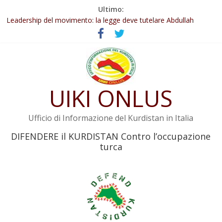
Salta
Ultimo:
Abdullah Öcalan: Le legge negativa deve essere trasformata in
al
legge positiva
contenuto
Leadership del movimento: la legge deve tutelare Abdullah
Öcalan e l’intero movimento
Commissione donne del KNK: Şengal è di nuovo sotto minaccia
Non tenere conto della situazione di Rêber Apo ostacolerebbe
l’attuazione della legge
UIKI ONLUS
Il KNK chiede un’azione internazionale contro i crimini di guerra
dell’Iran
Ufficio di Informazione del Kurdistan in Italia
DIFENDERE il KURDISTAN Contro l’occupazione
turca