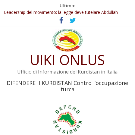
Salta
Ultimo:
Abdullah Öcalan: Le legge negativa deve essere trasformata in
al
legge positiva
contenuto
Leadership del movimento: la legge deve tutelare Abdullah
Öcalan e l’intero movimento
Commissione donne del KNK: Şengal è di nuovo sotto minaccia
Non tenere conto della situazione di Rêber Apo ostacolerebbe
l’attuazione della legge
UIKI ONLUS
Il KNK chiede un’azione internazionale contro i crimini di guerra
dell’Iran
Ufficio di Informazione del Kurdistan in Italia
DIFENDERE il KURDISTAN Contro l’occupazione
turca