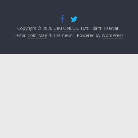
Copyright © 2026
UIKI ONLUS
. Tutti i diritti riservati.
Tema:
ColorMag
di ThemeGrill. Powered by
WordPress
.