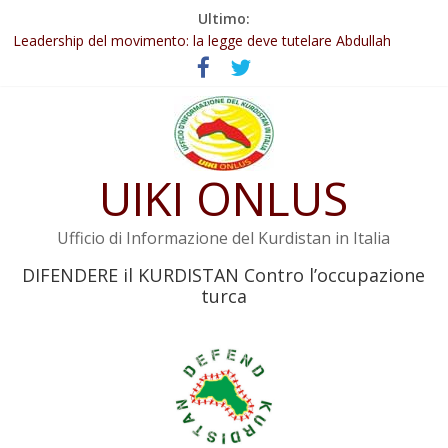
Salta
Ultimo:
Abdullah Öcalan: Le legge negativa deve essere trasformata in
al
legge positiva
contenuto
Leadership del movimento: la legge deve tutelare Abdullah
Öcalan e l’intero movimento
Commissione donne del KNK: Şengal è di nuovo sotto minaccia
Non tenere conto della situazione di Rêber Apo ostacolerebbe
l’attuazione della legge
Il KNK chiede un’azione internazionale contro i crimini di guerra
UIKI ONLUS
dell’Iran
Ufficio di Informazione del Kurdistan in Italia
DIFENDERE il KURDISTAN Contro l’occupazione
turca