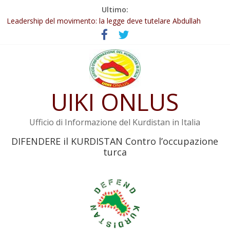
Salta
Ultimo:
Abdullah Öcalan: Le legge negativa deve essere trasformata in
al
legge positiva
contenuto
Leadership del movimento: la legge deve tutelare Abdullah
Öcalan e l’intero movimento
Commissione donne del KNK: Şengal è di nuovo sotto minaccia
Non tenere conto della situazione di Rêber Apo ostacolerebbe
l’attuazione della legge
UIKI ONLUS
Il KNK chiede un’azione internazionale contro i crimini di guerra
dell’Iran
Ufficio di Informazione del Kurdistan in Italia
DIFENDERE il KURDISTAN Contro l’occupazione
turca