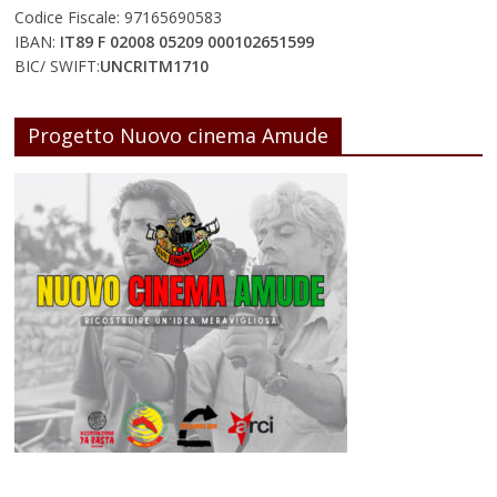
Codice Fiscale: 97165690583
IBAN:
IT89 F 02008 05209 000102651599
BIC/ SWIFT:
UNCRITM1710
Progetto Nuovo cinema Amude