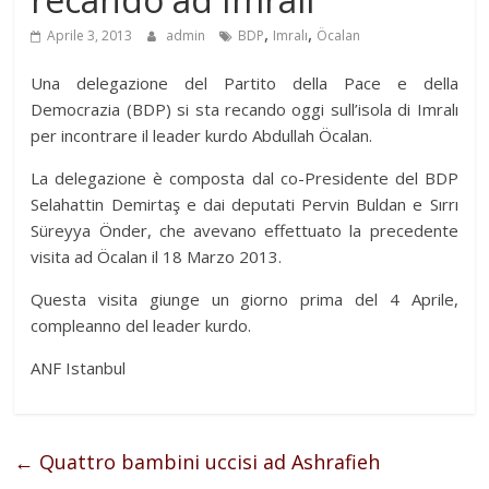
,
,
Aprile 3, 2013
admin
BDP
Imralı
Öcalan
Una delegazione del Partito della Pace e della
Democrazia (BDP) si sta recando oggi sull’isola di Imralı
per incontrare il leader kurdo Abdullah Öcalan.
La delegazione è composta dal co-Presidente del BDP
Selahattin Demirtaş e dai deputati Pervin Buldan e Sırrı
Süreyya Önder, che avevano effettuato la precedente
visita ad Öcalan il 18 Marzo 2013.
Questa visita giunge un giorno prima del 4 Aprile,
compleanno del leader kurdo.
ANF Istanbul
←
Quattro bambini uccisi ad Ashrafieh