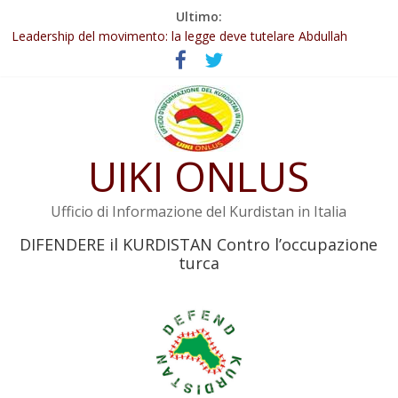
Salta
Ultimo:
Abdullah Öcalan: Le legge negativa deve essere trasformata in
al
legge positiva
contenuto
Leadership del movimento: la legge deve tutelare Abdullah
Öcalan e l’intero movimento
Commissione donne del KNK: Şengal è di nuovo sotto minaccia
Non tenere conto della situazione di Rêber Apo ostacolerebbe
l’attuazione della legge
UIKI ONLUS
Il KNK chiede un’azione internazionale contro i crimini di guerra
dell’Iran
Ufficio di Informazione del Kurdistan in Italia
DIFENDERE il KURDISTAN Contro l’occupazione
turca