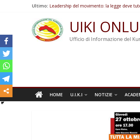
Salta
Ultimo:
Leadership del movimento: la legge deve tut
al
Commissione donne del KNK: Şengal è di nu
contenuto
Non tenere conto della situazione di Rêber A
UIKI ONLU
Il KNK chiede un’azione internazionale contro i
Abdullah Öcalan: Le legge negativa deve esse
Ufficio di Informazione del Kur
HOME
U.I.K.I
NOTIZIE
ACADE