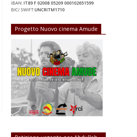
IBAN:
IT89 F 02008 05209 000102651599
BIC/ SWIFT:
UNCRITM1710
Progetto Nuovo cinema Amude