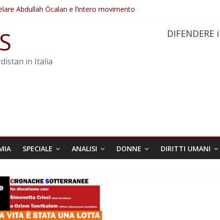
elare Abdullah Öcalan e l’intero movimento
ovo sotto minaccia
po ostacolerebbe l’attuazione della legge
S
DIFENDERE i
 crimini di guerra dell’Iran
re trasformata in legge positiva
distan in Italia
MIA
SPECIALE
ANALISI
DONNE
DIRITTI UMANI