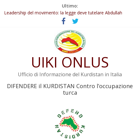
Salta
Ultimo:
al
Leadership del movimento: la legge deve tutelare Abdullah
contenuto
Öcalan e l’intero movimento
Commissione donne del KNK: Şengal è di nuovo sotto minaccia
Non tenere conto della situazione di Rêber Apo ostacolerebbe
l’attuazione della legge
Il KNK chiede un’azione internazionale contro i crimini di guerra
dell’Iran
UIKI ONLUS
Abdullah Öcalan: Le legge negativa deve essere trasformata in
legge positiva
Ufficio di Informazione del Kurdistan in Italia
DIFENDERE il KURDISTAN Contro l’occupazione
turca