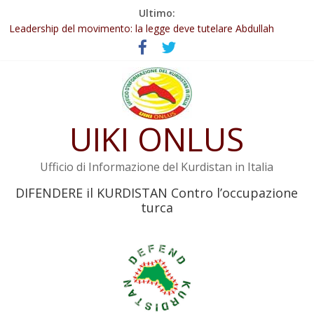
Salta
Ultimo:
Abdullah Öcalan: Le legge negativa deve essere trasformata in
al
legge positiva
contenuto
Leadership del movimento: la legge deve tutelare Abdullah
Öcalan e l’intero movimento
Commissione donne del KNK: Şengal è di nuovo sotto minaccia
Non tenere conto della situazione di Rêber Apo ostacolerebbe
l’attuazione della legge
Il KNK chiede un’azione internazionale contro i crimini di guerra
UIKI ONLUS
dell’Iran
Ufficio di Informazione del Kurdistan in Italia
DIFENDERE il KURDISTAN Contro l’occupazione
turca