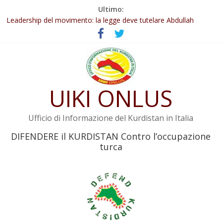
Salta
Ultimo:
Abdullah Öcalan: Le legge negativa deve essere trasformata in
al
legge positiva
contenuto
Leadership del movimento: la legge deve tutelare Abdullah
Öcalan e l’intero movimento
Commissione donne del KNK: Şengal è di nuovo sotto minaccia
Non tenere conto della situazione di Rêber Apo ostacolerebbe
l’attuazione della legge
UIKI ONLUS
Il KNK chiede un’azione internazionale contro i crimini di guerra
dell’Iran
Ufficio di Informazione del Kurdistan in Italia
DIFENDERE il KURDISTAN Contro l’occupazione
turca