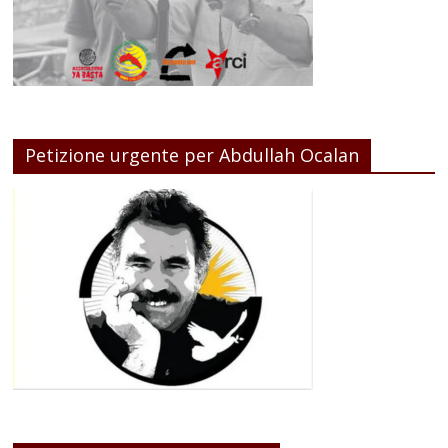
Petizione urgente per Abdullah Ocalan