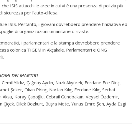
he ISIS attacchi le aree in cui vi è una presenza di polizia più
di sicurezza per l’auto-difesa.
lule ISIS. Pertanto, i giovani dovrebbero prendere l’iniziativa ed
spoglie di organizzazioni umanitarie o riviste.
 democratici, i parlamentari e la stampa dovrebbero prendere
a casa colonica TIGEM in Akçakale. Parlamentari e ONG
li.
NOMI DEI MARTIRI
emil Yıldız, Çağdaş Aydın, Nazlı Akyürek, Ferdane Ece Dinç,
met Şeker, Okan Pirinç, Nartan Kılıç, Ferdane Kılıç, Serhat
an Aksu, Koray Çapoğlu, Cebrail Günebakan, Veysel Özdemir,
n Çiçek, Dilek Bozkurt, Büşra Mete, Yunus Emre Şen, Ayda Ezgi