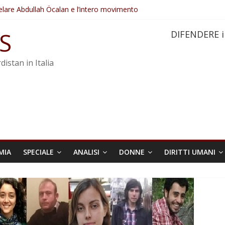
elare Abdullah Öcalan e l’intero movimento
ovo sotto minaccia
po ostacolerebbe l’attuazione della legge
S
DIFENDERE i
 crimini di guerra dell’Iran
re trasformata in legge positiva
distan in Italia
MIA
SPECIALE
ANALISI
DONNE
DIRITTI UMANI