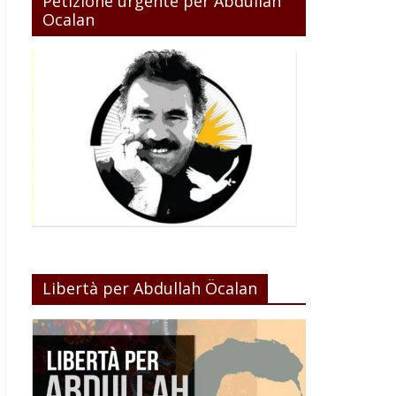
Petizione urgente per Abdullah
Ocalan
Libertà per Abdullah Öcalan