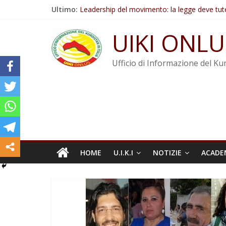
Salta
Ultimo:
Leadership del movimento: la legge deve tut
al
Commissione donne del KNK: Şengal è di nu
contenuto
Non tenere conto della situazione di Rêber A
UIKI ONLU
Il KNK chiede un’azione internazionale contro i
Abdullah Öcalan: Le legge negativa deve esse
Ufficio di Informazione del Kur
HOME
U.I.K.I
NOTIZIE
ACADE