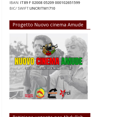
IBAN:
IT89 F 02008 05209 000102651599
BIC/ SWIFT:
UNCRITM1710
Progetto Nuovo cinema Amude