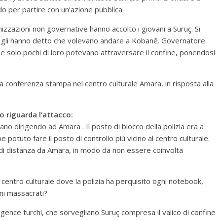
o per partire con un’azione pubblica.
nizzazioni non governative hanno accolto i giovani a Suruç. Si
 e gli hanno detto che volevano andare a Kobanê. Governatore
he solo pochi di loro potevano attraversare il confine, ponendosi
a conferenza stampa nel centro culturale Amara, in risposta alla
 riguarda l’attacco:
vano dirigendo ad Amara . Il posto di blocco della polizia era a
 potuto fare il posto di controllo più vicino al centro culturale.
i di distanza da Amara, in modo da non essere coinvolta
centro culturale dove la polizia ha perquisito ogni notebook,
ni massacrati?
igence turchi, che sorvegliano Suruç compresa il valico di confine