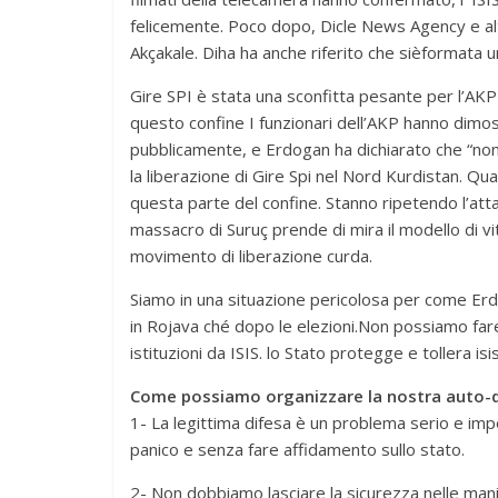
felicemente. Poco dopo, Dicle News Agency e al
Akçakale. Diha ha anche riferito che sièformata un
Gire SPI è stata una sconfitta pesante per l’AKP 
questo confine I funzionari dell’AKP hanno dimost
pubblicamente, e Erdogan ha dichiarato che “non
la liberazione di Gire Spi nel Nord Kurdistan. Qu
questa parte del confine. Stanno ripetendo l’atta
massacro di Suruç prende di mira il modello di vit
movimento di liberazione curda.
Siamo in una situazione pericolosa per come Erdo
in Rojava ché dopo le elezioni.Non possiamo fare a
istituzioni da ISIS. lo Stato protegge e tollera i
Come possiamo organizzare la nostra auto-d
1- La legittima difesa è un problema serio e i
panico e senza fare affidamento sullo stato.
2- Non dobbiamo lasciare la sicurezza nelle mani de