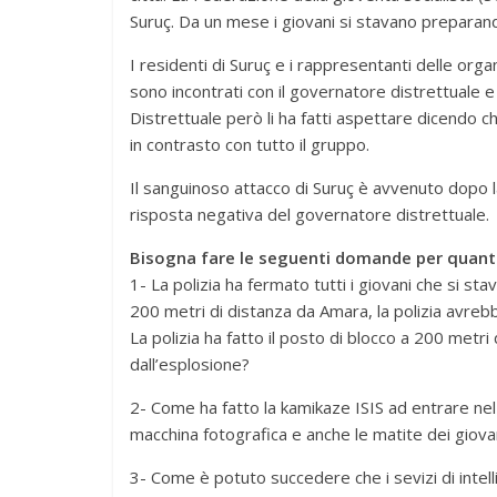
Suruç. Da un mese i giovani si stavano preparand
I residenti di Suruç e i rappresentanti delle orga
sono incontrati con il governatore distrettuale
Distrettuale però li ha fatti aspettare dicendo c
in contrasto con tutto il gruppo.
Il sanguinoso attacco di Suruç è avvenuto dopo l
risposta negativa del governatore distrettuale.
Bisogna fare le seguenti domande per quanto
1- La polizia ha fermato tutti i giovani che si sta
200 metri di distanza da Amara, la polizia avrebbe
La polizia ha fatto il posto di blocco a 200 metr
dall’esplosione?
2- Come ha fatto la kamikaze ISIS ad entrare nel 
macchina fotografica e anche le matite dei giova
3- Come è potuto succedere che i sevizi di intell