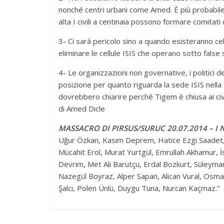
nonché centri urbani come Amed. È più probabile c
alta I civili a centinaia possono formare comitati 
3- Ci sarà pericolo sino a quando esisteranno cel
eliminare le cellule ISIS che operano sotto false 
4- Le organizzazioni non governative, i politici
posizione per quanto riguarda la sede ISIS nell
dovrebbero chiarire perché Tigem è chiusa ai civi
di Amed Dicle
MASSACRO DI PIRSUS/SURUC 20.07.2014 – I 
Uğur Özkan, Kasım Deprem, Hatice Ezgi Saadet, C
Mücahit Erol, Murat Yurtgül, Emrullah Akhamur, İs
Devrim, Met Ali Barutçu, Erdal Bozkurt, Süleym
Nazegül Boyraz, Alper Sapan, Alican Vural, Osma
Şalcı, Polen Ünlü, Duygu Tuna, Nurcan Kaçmaz.”