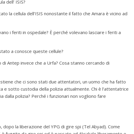
la dell’ ISIS?
ato la cellula dell’ISIS nonostante il fatto che Amara è vicino ad
vano i feriti in ospedale? È perché volevano lasciare i feriti a
 stato a conosce queste cellule?
rio di Antep invece che a Urfa? Cosa stanno cercando di
ostiene che ci sono stati due attentatori, un uomo che ha fatto
e sotto custodia della polizia attualmente. Chi è l’attentatrice
a dalla polizia? Perché i funzionari non vogliono fare
dopo la liberazione del YPG di gire spi (Tel Abyad). Come
IS è fuggito da gire spi ed è passato ad Akçakale liberamente e