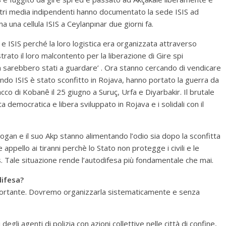
tri media indipendenti hanno documentato la sede ISIS ad
a una cellula ISIS a Ceylanpınar due giorni fa.
e ISIS perché la loro logistica era organizzata attraverso
rato il loro malcontento per la liberazione di Gire spi
 sarebbero stati a guardare’ . Ora stanno cercando di vendicare
ando ISIS è stato sconfitto in Rojava, hanno portato la guerra da
cco di Kobanê il 25 giugno a Suruç, Urfa e Diyarbakir. Il brutale
a democratica e libera sviluppato in Rojava e i solidali con il
gan e il suo Akp stanno alimentando l’odio sia dopo la sconfitta
ppello ai tiranni perchè lo Stato non protegge i civili e le
sis. Tale situazione rende l’autodifesa più fondamentale che mai.
ifesa?
mportante. Dovremo organizzarla sistematicamente e senza
gli agenti di polizia con azioni collettive nelle città di confine,