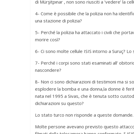
di Mürşitpınar , non sono riusciti a ‘vedere’ la cellu
4- Come è possibile che la polizia non ha identific
una stazione di polizia?
5- Perché la polizia ha attaccato i civili che porta
morire così?
6- Ci sono molte cellule ISIS intorno a Suruç? Lo
7- Perché i corpi sono stati esaminati all’ obito
nascondere?
8- Non ci sono dichiarazioni di testimoni ma si s
esplodere la bomba e una donna,la donne è ferita 
nata nel 1995 a Sivas, che è tenuta sotto custodi
dichiarazioni su questo?
Lo stato turco non risponde a queste domande.
Molte persone avevano previsto questo attacco, 
filmati della telecamera hanno confermato, l’ IS