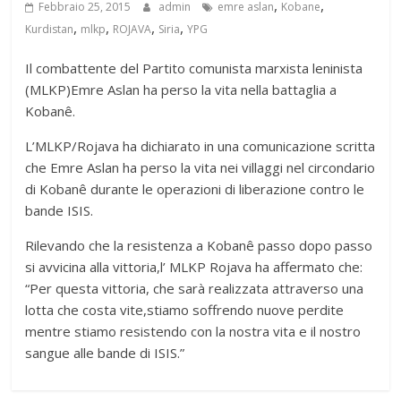
,
,
Febbraio 25, 2015
admin
emre aslan
Kobane
,
,
,
,
Kurdistan
mlkp
ROJAVA
Siria
YPG
Il combattente del Partito comunista marxista leninista
(MLKP)Emre Aslan ha perso la vita nella battaglia a
Kobanê.
L’MLKP/Rojava ha dichiarato in una comunicazione scritta
che Emre Aslan ha perso la vita nei villaggi nel circondario
di Kobanê durante le operazioni di liberazione contro le
bande ISIS.
Rilevando che la resistenza a Kobanê passo dopo passo
si avvicina alla vittoria,l’ MLKP Rojava ha affermato che:
“Per questa vittoria, che sarà realizzata attraverso una
lotta che costa vite,stiamo soffrendo nuove perdite
mentre stiamo resistendo con la nostra vita e il nostro
sangue alle bande di ISIS.”