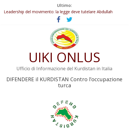
Salta
Ultimo:
al
Abdullah Öcalan: Le legge negativa deve essere trasformata in
legge positiva
contenuto
Leadership del movimento: la legge deve tutelare Abdullah
Öcalan e l’intero movimento
Commissione donne del KNK: Şengal è di nuovo sotto minaccia
Non tenere conto della situazione di Rêber Apo ostacolerebbe
l’attuazione della legge
UIKI ONLUS
Il KNK chiede un’azione internazionale contro i crimini di guerra
dell’Iran
Ufficio di Informazione del Kurdistan in Italia
DIFENDERE il KURDISTAN Contro l’occupazione
turca