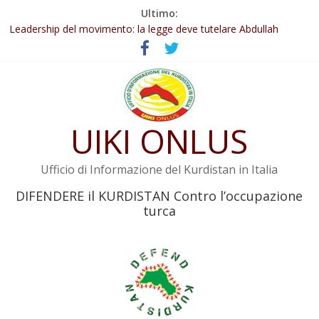
Salta
Ultimo:
Abdullah Öcalan: Le legge negativa deve essere trasformata in
al
legge positiva
contenuto
Leadership del movimento: la legge deve tutelare Abdullah
Öcalan e l’intero movimento
Commissione donne del KNK: Şengal è di nuovo sotto minaccia
Non tenere conto della situazione di Rêber Apo ostacolerebbe
l’attuazione della legge
UIKI ONLUS
Il KNK chiede un’azione internazionale contro i crimini di guerra
dell’Iran
Ufficio di Informazione del Kurdistan in Italia
DIFENDERE il KURDISTAN Contro l’occupazione
turca