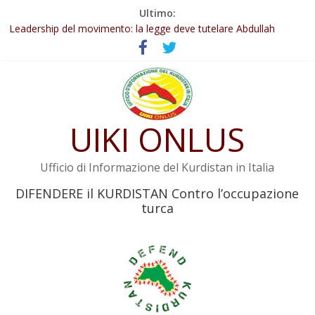
Salta
Ultimo:
Abdullah Öcalan: Le legge negativa deve essere trasformata in
al
legge positiva
contenuto
Leadership del movimento: la legge deve tutelare Abdullah
Öcalan e l’intero movimento
Commissione donne del KNK: Şengal è di nuovo sotto minaccia
Non tenere conto della situazione di Rêber Apo ostacolerebbe
l’attuazione della legge
UIKI ONLUS
Il KNK chiede un’azione internazionale contro i crimini di guerra
dell’Iran
Ufficio di Informazione del Kurdistan in Italia
DIFENDERE il KURDISTAN Contro l’occupazione
turca