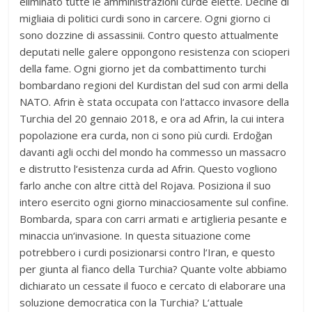
eliminato tutte le amministrazioni curde elette. Decine di
migliaia di politici curdi sono in carcere. Ogni giorno ci
sono dozzine di assassinii. Contro questo attualmente
deputati nelle galere oppongono resistenza con scioperi
della fame. Ogni giorno jet da combattimento turchi
bombardano regioni del Kurdistan del sud con armi della
NATO. Afrin è stata occupata con l‘attacco invasore della
Turchia del 20 gennaio 2018, e ora ad Afrin, la cui intera
popolazione era curda, non ci sono più curdi. Erdoğan
davanti agli occhi del mondo ha commesso un massacro
e distrutto l‘esistenza curda ad Afrin. Questo vogliono
farlo anche con altre città del Rojava. Posiziona il suo
intero esercito ogni giorno minacciosamente sul confine.
Bombarda, spara con carri armati e artiglieria pesante e
minaccia un‘invasione. In questa situazione come
potrebbero i curdi posizionarsi contro l‘Iran, e questo
per giunta al fianco della Turchia? Quante volte abbiamo
dichiarato un cessate il fuoco e cercato di elaborare una
soluzione democratica con la Turchia? L‘attuale