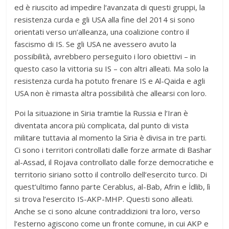
ed è riuscito ad impedire l‘avanzata di questi gruppi, la
resistenza curda e gli USA alla fine del 2014 si sono
orientati verso un‘alleanza, una coalizione contro il
fascismo di IS. Se gli USA ne avessero avuto la
possibilità, avrebbero perseguito i loro obiettivi – in
questo caso la vittoria su IS – con altri alleati. Ma solo la
resistenza curda ha potuto frenare IS e Al-Qaida e agli
USA non è rimasta altra possibilità che allearsi con loro.
Poi la situazione in Siria tramtie la Russia e l‘Iran è
diventata ancora più complicata, dal punto di vista
militare tuttavia al momento la Siria è divisa in tre parti.
Ci sono i territori controllati dalle forze armate di Bashar
al-Assad, il Rojava controllato dalle forze democratiche e
territorio siriano sotto il controllo dell‘esercito turco. Di
quest‘ultimo fanno parte Cerablus, al-Bab, Afrin e İdlib, lì
si trova l‘esercito IS-AKP-MHP. Questi sono alleati.
Anche se ci sono alcune contraddizioni tra loro, verso
l‘esterno agiscono come un fronte comune, in cui AKP e