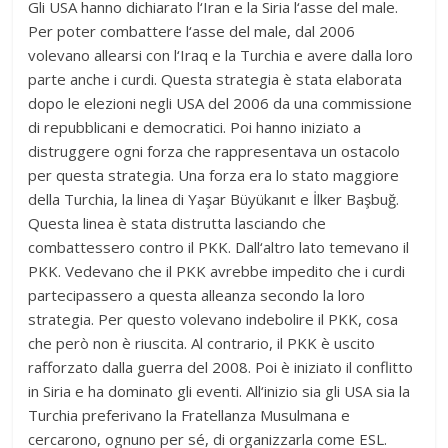
Gli USA hanno dichiarato l‘Iran e la Siria l‘asse del male.
Per poter combattere l‘asse del male, dal 2006
volevano allearsi con l‘Iraq e la Turchia e avere dalla loro
parte anche i curdi. Questa strategia è stata elaborata
dopo le elezioni negli USA del 2006 da una commissione
di repubblicani e democratici. Poi hanno iniziato a
distruggere ogni forza che rappresentava un ostacolo
per questa strategia. Una forza era lo stato maggiore
della Turchia, la linea di Yaşar Büyükanıt e İlker Başbuğ.
Questa linea è stata distrutta lasciando che
combattessero contro il PKK. Dall‘altro lato temevano il
PKK. Vedevano che il PKK avrebbe impedito che i curdi
partecipassero a questa alleanza secondo la loro
strategia. Per questo volevano indebolire il PKK, cosa
che però non è riuscita. Al contrario, il PKK è uscito
rafforzato dalla guerra del 2008. Poi è iniziato il conflitto
in Siria e ha dominato gli eventi. All‘inizio sia gli USA sia la
Turchia preferivano la Fratellanza Musulmana e
cercarono, ognuno per sé, di organizzarla come ESL.