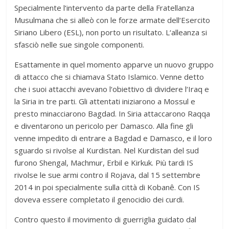
Specialmente l‘intervento da parte della Fratellanza
Musulmana che si alleò con le forze armate dell‘Esercito
Siriano Libero (ESL), non porto un risultato. L‘alleanza si
sfasciò nelle sue singole componenti.
Esattamente in quel momento apparve un nuovo gruppo
di attacco che si chiamava Stato Islamico. Venne detto
che i suoi attacchi avevano l‘obiettivo di dividere l‘Iraq e
la Siria in tre parti. Gli attentati iniziarono a Mossul e
presto minacciarono Bagdad. In Siria attaccarono Raqqa
e diventarono un pericolo per Damasco. Alla fine gli
venne impedito di entrare a Bagdad e Damasco, e il loro
sguardo si rivolse al Kurdistan. Nel Kurdistan del sud
furono Shengal, Machmur, Erbil e Kirkuk. Più tardi IS
rivolse le sue armi contro il Rojava, dal 15 settembre
2014 in poi specialmente sulla città di Kobanê. Con IS
doveva essere completato il genocidio dei curdi.
Contro questo il movimento di guerriglia guidato dal