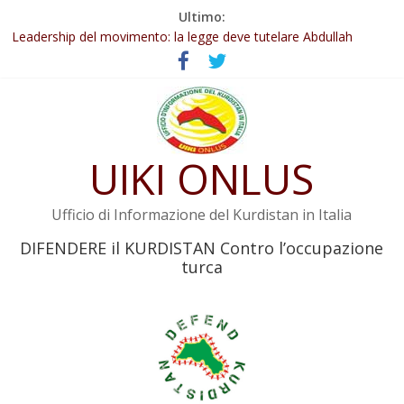
Salta
Ultimo:
Abdullah Öcalan: Le legge negativa deve essere trasformata in
al
legge positiva
contenuto
Leadership del movimento: la legge deve tutelare Abdullah
Öcalan e l’intero movimento
Commissione donne del KNK: Şengal è di nuovo sotto minaccia
Non tenere conto della situazione di Rêber Apo ostacolerebbe
l’attuazione della legge
Il KNK chiede un’azione internazionale contro i crimini di guerra
UIKI ONLUS
dell’Iran
Ufficio di Informazione del Kurdistan in Italia
DIFENDERE il KURDISTAN Contro l’occupazione
turca