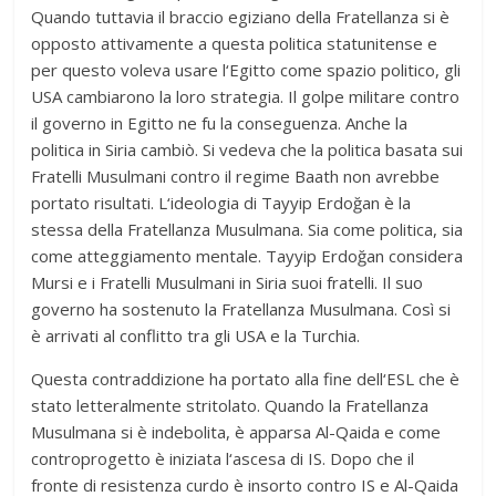
Quando tuttavia il braccio egiziano della Fratellanza si è
opposto attivamente a questa politica statunitense e
per questo voleva usare l‘Egitto come spazio politico, gli
USA cambiarono la loro strategia. Il golpe militare contro
il governo in Egitto ne fu la conseguenza. Anche la
politica in Siria cambiò. Si vedeva che la politica basata sui
Fratelli Musulmani contro il regime Baath non avrebbe
portato risultati. L‘ideologia di Tayyip Erdoğan è la
stessa della Fratellanza Musulmana. Sia come politica, sia
come atteggiamento mentale. Tayyip Erdoğan considera
Mursi e i Fratelli Musulmani in Siria suoi fratelli. Il suo
governo ha sostenuto la Fratellanza Musulmana. Così si
è arrivati al conflitto tra gli USA e la Turchia.
Questa contraddizione ha portato alla fine dell‘ESL che è
stato letteralmente stritolato. Quando la Fratellanza
Musulmana si è indebolita, è apparsa Al-Qaida e come
controprogetto è iniziata l‘ascesa di IS. Dopo che il
fronte di resistenza curdo è insorto contro IS e Al-Qaida