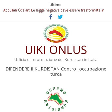
Salta
Ultimo:
Il KNK chiede un’azione internazionale contro i crimini di guerra
al
dell’Iran
contenuto
Abdullah Öcalan: Le legge negativa deve essere trasformata in
legge positiva
Inizia la seconda fase del processo
Commissione donne del KNK: Şengal è di nuovo sotto minaccia
Non tenere conto della situazione di Rêber Apo ostacolerebbe
UIKI ONLUS
l’attuazione della legge
Ufficio di Informazione del Kurdistan in Italia
DIFENDERE il KURDISTAN Contro l’occupazione
turca