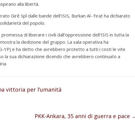
spirano alla libertà.
ato Girê Spî dalle bande dell’ISIS, Burkan Al- Fırat ha dichiarato
 solidarietà del popolo.
omessa di liberare i civili dall’oppressione dell’ISIS in tutta la
î mostra la dedizione del gruppo. La sala operativa ha
G-YPJ e ha detto che avrebbero protetto a tutti i costi le vite
cluso la sua dichiarazione dicendo che avrebbero continuato a
ria.
na vittoria per l’umanità
PKK-Ankara, 35 anni di guerra e pace