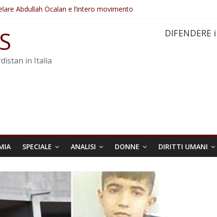
elare Abdullah Öcalan e l’intero movimento
ovo sotto minaccia
po ostacolerebbe l’attuazione della legge
S
DIFENDERE i
 crimini di guerra dell’Iran
re trasformata in legge positiva
distan in Italia
MIA
SPECIALE
ANALISI
DONNE
DIRITTI UMANI