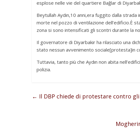
esplose nelle vie del quartiere Bağlar di Diyarbak
Beytullah Aydın,10 anni,era fuggito dalla strada i
morte nel pozzo di ventilazione dell’edificio.È s
zona si sono intensificati gli scontri durante la no
Il governatore di Diyarbakir ha rilasciato una di
stato nessun avvenimento sociale[protesta]in co
Tuttavia, tanto più che Aydın non abita nell’edific
polizia.
←
Il DBP chiede di protestare contro gli a
Mogherini