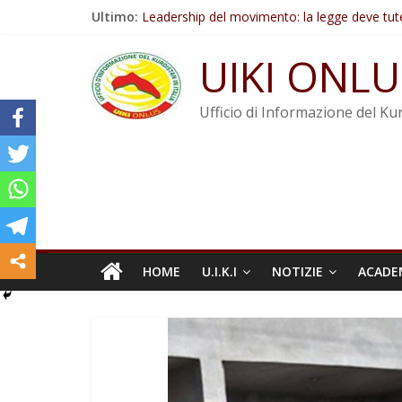
Salta
Ultimo:
Leadership del movimento: la legge deve tut
al
Commissione donne del KNK: Şengal è di nu
contenuto
Non tenere conto della situazione di Rêber A
UIKI ONLU
Il KNK chiede un’azione internazionale contro i
Abdullah Öcalan: Le legge negativa deve esse
Ufficio di Informazione del Kur
HOME
U.I.K.I
NOTIZIE
ACADE