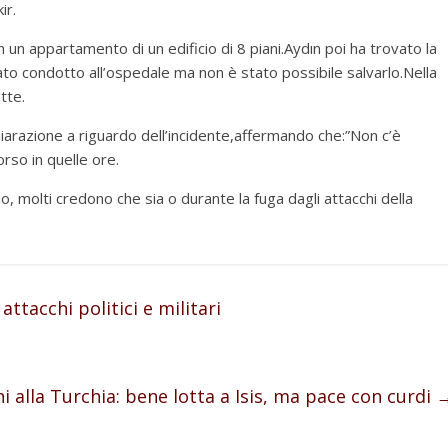
ir.
n un appartamento di un edificio di 8 piani.Aydın poi ha trovato la
tato condotto all’ospedale ma non è stato possibile salvarlo.Nella
tte.
chiarazione a riguardo dell’incidente,affermando che:”Non c’è
rso in quelle ore.
io, molti credono che sia o durante la fuga dagli attacchi della
ttacchi politici e militari
 alla Turchia: bene lotta a Isis, ma pace con curdi