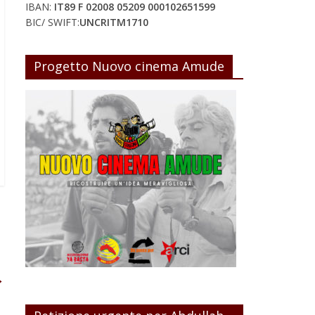
IBAN:
IT89 F 02008 05209 000102651599
BIC/ SWIFT:
UNCRITM1710
Progetto Nuovo cinema Amude
→