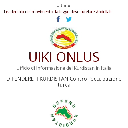
Salta
Ultimo:
Abdullah Öcalan: Le legge negativa deve essere trasformata in
al
legge positiva
contenuto
Leadership del movimento: la legge deve tutelare Abdullah
Öcalan e l’intero movimento
Commissione donne del KNK: Şengal è di nuovo sotto minaccia
Non tenere conto della situazione di Rêber Apo ostacolerebbe
l’attuazione della legge
UIKI ONLUS
Il KNK chiede un’azione internazionale contro i crimini di guerra
dell’Iran
Ufficio di Informazione del Kurdistan in Italia
DIFENDERE il KURDISTAN Contro l’occupazione
turca