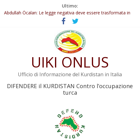
Salta
Ultimo:
Il KNK chiede un’azione internazionale contro i crimini di guerra
al
dell’Iran
contenuto
Abdullah Öcalan: Le legge negativa deve essere trasformata in
legge positiva
Inizia la seconda fase del processo
Commissione donne del KNK: Şengal è di nuovo sotto minaccia
Non tenere conto della situazione di Rêber Apo ostacolerebbe
UIKI ONLUS
l’attuazione della legge
Ufficio di Informazione del Kurdistan in Italia
DIFENDERE il KURDISTAN Contro l’occupazione
turca