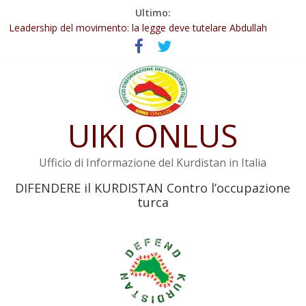
Salta
Ultimo:
Abdullah Öcalan: Le legge negativa deve essere trasformata in
al
legge positiva
contenuto
Leadership del movimento: la legge deve tutelare Abdullah
Öcalan e l’intero movimento
Commissione donne del KNK: Şengal è di nuovo sotto minaccia
Non tenere conto della situazione di Rêber Apo ostacolerebbe
l’attuazione della legge
UIKI ONLUS
Il KNK chiede un’azione internazionale contro i crimini di guerra
dell’Iran
Ufficio di Informazione del Kurdistan in Italia
DIFENDERE il KURDISTAN Contro l’occupazione
turca