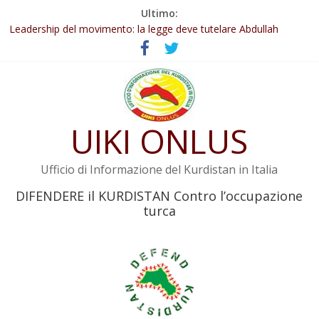
Salta
Ultimo:
Abdullah Öcalan: Le legge negativa deve essere trasformata in
al
legge positiva
contenuto
Leadership del movimento: la legge deve tutelare Abdullah
Öcalan e l’intero movimento
Commissione donne del KNK: Şengal è di nuovo sotto minaccia
Non tenere conto della situazione di Rêber Apo ostacolerebbe
l’attuazione della legge
UIKI ONLUS
Il KNK chiede un’azione internazionale contro i crimini di guerra
dell’Iran
Ufficio di Informazione del Kurdistan in Italia
DIFENDERE il KURDISTAN Contro l’occupazione
turca