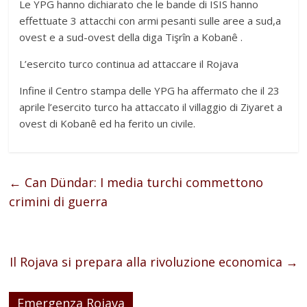
Le YPG hanno dichiarato che le bande di ISIS hanno
effettuate 3 attacchi con armi pesanti sulle aree a sud,a
ovest e a sud-ovest della diga Tişrîn a Kobanê .
L’esercito turco continua ad attaccare il Rojava
Infine il Centro stampa delle YPG ha affermato che il 23
aprile l’esercito turco ha attaccato il villaggio di Ziyaret a
ovest di Kobanê ed ha ferito un civile.
←
Can Dündar: I media turchi commettono
crimini di guerra
Il Rojava si prepara alla rivoluzione economica
→
Emergenza Rojava