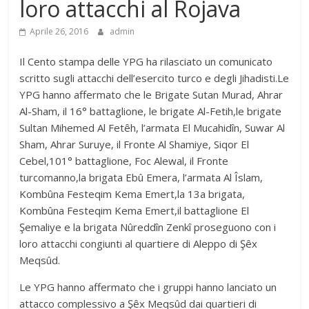
loro attacchi al Rojava
Aprile 26, 2016
admin
Il Cento stampa delle YPG ha rilasciato un comunicato
scritto sugli attacchi dell’esercito turco e degli Jihadisti.Le
YPG hanno affermato che le Brigate Sutan Murad, Ahrar
Al-Sham, il 16° battaglione, le brigate Al-Fetih,le brigate
Sultan Mihemed Al Fetêh, l’armata El Mucahidîn, Suwar Al
Sham, Ahrar Suruye, il Fronte Al Shamiye, Siqor El
Cebel,101° battaglione, Foc Alewal, il Fronte
turcomanno,la brigata Ebû Emera, l’armata Al Îslam,
Kombûna Festeqim Kema Emert,la 13a brigata,
Kombûna Festeqim Kema Emert,il battaglione El
Şemaliye e la brigata Nûreddîn Zenkî proseguono con i
loro attacchi congiunti al quartiere di Aleppo di Şêx
Meqsûd.
Le YPG hanno affermato che i gruppi hanno lanciato un
attacco complessivo a Şêx Meqsûd dai quartieri di