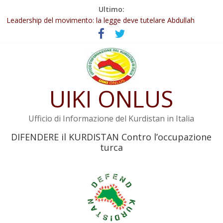
Salta
Ultimo:
Abdullah Öcalan: Le legge negativa deve essere trasformata in
al
legge positiva
contenuto
Leadership del movimento: la legge deve tutelare Abdullah
Öcalan e l’intero movimento
Commissione donne del KNK: Şengal è di nuovo sotto minaccia
Non tenere conto della situazione di Rêber Apo ostacolerebbe
l’attuazione della legge
UIKI ONLUS
Il KNK chiede un’azione internazionale contro i crimini di guerra
dell’Iran
Ufficio di Informazione del Kurdistan in Italia
DIFENDERE il KURDISTAN Contro l’occupazione
turca