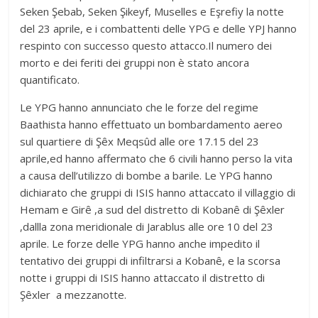
Seken Şebab, Seken Şikeyf, Muselles e Eşrefiy la notte
del 23 aprile, e i combattenti delle YPG e delle YPJ hanno
respinto con successo questo attacco.Il numero dei
morto e dei feriti dei gruppi non è stato ancora
quantificato.
Le YPG hanno annunciato che le forze del regime
Baathista hanno effettuato un bombardamento aereo
sul quartiere di Şêx Meqsûd alle ore 17.15 del 23
aprile,ed hanno affermato che 6 civili hanno perso la vita
a causa dell’utilizzo di bombe a barile. Le YPG hanno
dichiarato che gruppi di ISIS hanno attaccato il villaggio di
Hemam e Girê ,a sud del distretto di Kobanê di Şêxler
,dallla zona meridionale di Jarablus alle ore 10 del 23
aprile. Le forze delle YPG hanno anche impedito il
tentativo dei gruppi di infiltrarsi a Kobanê, e la scorsa
notte i gruppi di ISIS hanno attaccato il distretto di
Şêxler a mezzanotte.