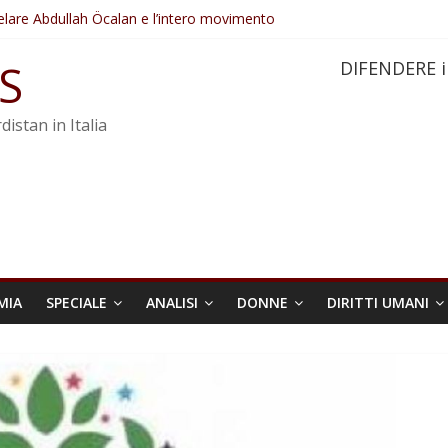
elare Abdullah Öcalan e l’intero movimento
ovo sotto minaccia
po ostacolerebbe l’attuazione della legge
S
DIFENDERE i
 crimini di guerra dell’Iran
re trasformata in legge positiva
distan in Italia
MIA
SPECIALE
ANALISI
DONNE
DIRITTI UMANI