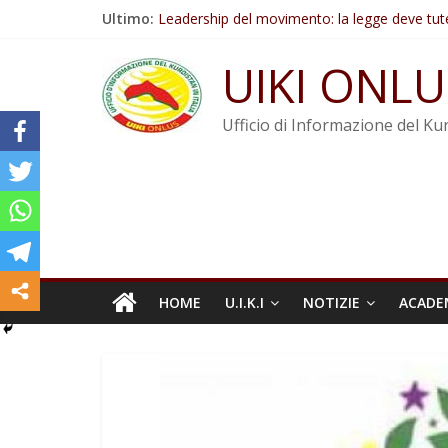
Salta
Ultimo:
Leadership del movimento: la legge deve tut
al
Commissione donne del KNK: Şengal è di nu
contenuto
Non tenere conto della situazione di Rêber A
UIKI ONLU
Il KNK chiede un’azione internazionale contro i
Abdullah Öcalan: Le legge negativa deve esse
Ufficio di Informazione del Kur
HOME
U.I.K.I
NOTIZIE
ACADE