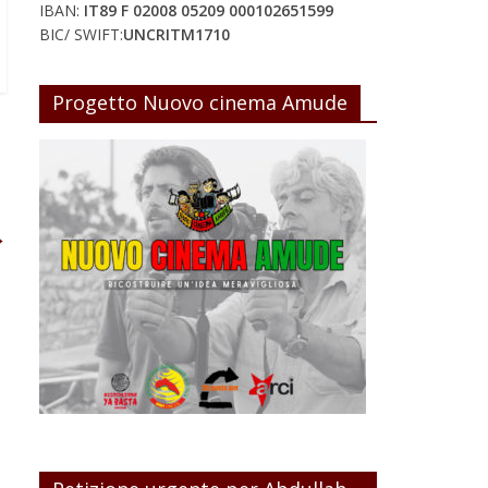
IBAN:
IT89 F 02008 05209 000102651599
BIC/ SWIFT:
UNCRITM1710
Progetto Nuovo cinema Amude
→