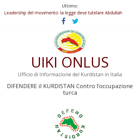
Salta
Ultimo:
al
Leadership del movimento: la legge deve tutelare Abdullah
contenuto
Öcalan e l’intero movimento
Commissione donne del KNK: Şengal è di nuovo sotto minaccia
Non tenere conto della situazione di Rêber Apo ostacolerebbe
l’attuazione della legge
Il KNK chiede un’azione internazionale contro i crimini di guerra
dell’Iran
UIKI ONLUS
Abdullah Öcalan: Le legge negativa deve essere trasformata in
legge positiva
Ufficio di Informazione del Kurdistan in Italia
DIFENDERE il KURDISTAN Contro l’occupazione
turca